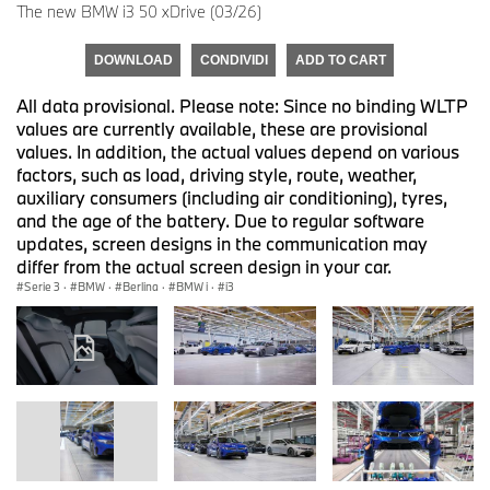
The new BMW i3 50 xDrive (03/26)
DOWNLOAD
CONDIVIDI
ADD TO CART
All data provisional. Please note: Since no binding WLTP
values are currently available, these are provisional
values. In addition, the actual values depend on various
factors, such as load, driving style, route, weather,
auxiliary consumers (including air conditioning), tyres,
and the age of the battery. Due to regular software
updates, screen designs in the communication may
differ from the actual screen design in your car.
Serie 3
·
BMW
·
Berlina
·
BMW i
·
i3