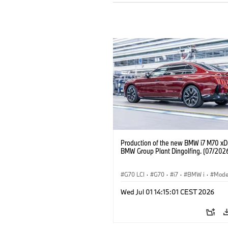
Production of the new BMW i7 M70 xDr
BMW Group Plant Dingolfing. (07/202
G70 LCI
·
G70
·
i7
·
BMW i
·
Mode
i7 M70
·
Stabilimenti produttivi
·
Sed
Wed Jul 01 14:15:01 CEST 2026