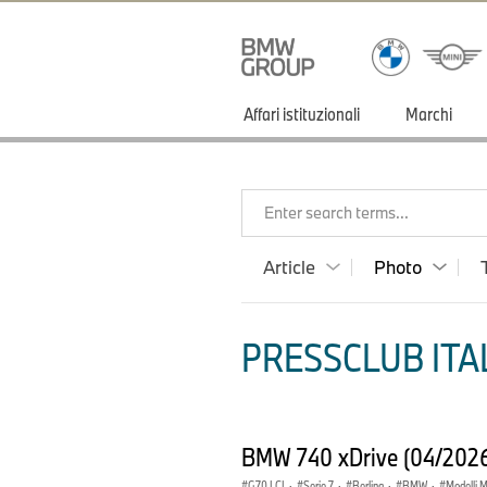
Affari istituzionali
Marchi
Enter search terms...
Article
Photo
PRESSCLUB ITAL
BMW 740 xDrive (04/202
G70 LCI
·
Serie 7
·
Berlina
·
BMW
·
Modelli 