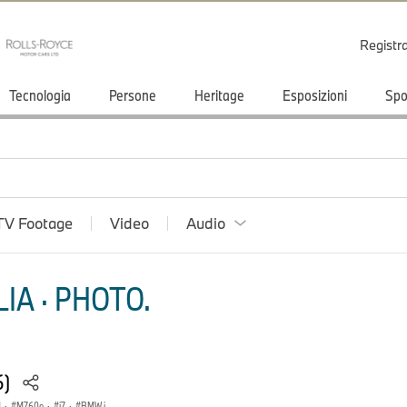
Registr
Tecnologia
Persone
Heritage
Esposizioni
Spo
TV Footage
Video
Audio
IA · PHOTO.
6)
M
·
M760e
·
i7
·
BMW i