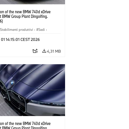
ion of the new BMW 740d xDrive
t BMW Group Plant Dingolfing.
6)
Stabilimenti produttivi
·
Sedi
·
i M
·
i7 M70
·
740d
·
Serie 7
·
 01 14:15:01 CEST 2026
4,31 MB
ion of the new BMW 740d xDrive
t BMW Group Plant Dingolfing.