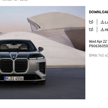
DOWNLOAD
L
H
Wed Apr 22 1
P90636050
BMW 740 xD