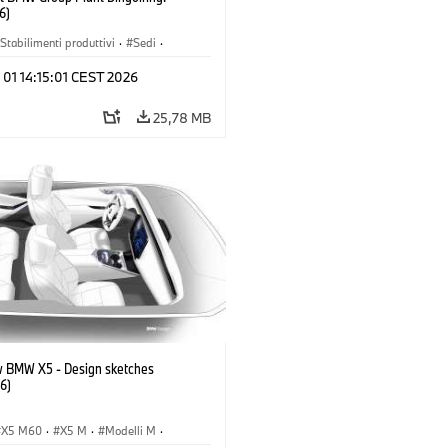
6)
Stabilimenti produttivi
·
Sedi
·
i M
·
i7 M70
·
740d
·
Serie 7
·
 01 14:15:01 CEST 2026
25,78 MB
 BMW X5 - Design sketches
6)
X5 M60
·
X5 M
·
Modelli M
·