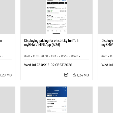
in
Displaying pricing for electricity tariffs in
Displayin
myBMW / MINI App (7/26)
myBMW /
6
·
i20
·
U11
·
U10
·
NA5
·
G65
·
G26
·
i20
·
·
G70 LCI
·
Electrification
·
Tecnologia
·
G70 LC
Wed Jul 22 09:15:02 CEST 2026
Wed Ju
iX1
·
BMW ConnectedDrive
·
iX
·
BMW i
·
iX1
·
BMW Co
iX2
·
iX3
·
iX5
·
i4
iX2
·
1,23 MB
1,24 MB