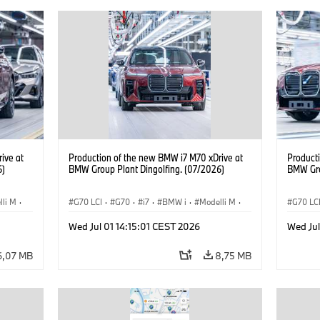
ive at
Production of the new BMW i7 M70 xDrive at
Product
6)
BMW Group Plant Dingolfing. (07/2026)
BMW Gro
lli M
·
G70 LCI
·
G70
·
i7
·
BMW i
·
Modelli M
·
G70 LC
i
i7 M70
·
Stabilimenti produttivi
·
Sedi
i7 M70
Wed Jul 01 14:15:01 CEST 2026
Wed Jul
6,07 MB
8,75 MB