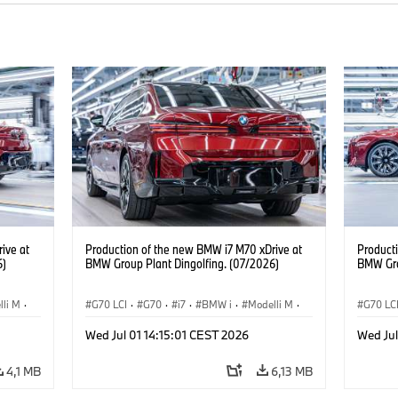
ive at
Production of the new BMW i7 M70 xDrive at
Product
6)
BMW Group Plant Dingolfing. (07/2026)
BMW Gro
lli M
·
G70 LCI
·
G70
·
i7
·
BMW i
·
Modelli M
·
G70 LC
i
i7 M70
·
Stabilimenti produttivi
·
Sedi
i7 M70
Wed Jul 01 14:15:01 CEST 2026
Wed Jul
4,1 MB
6,13 MB