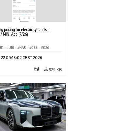
g pricing for electricity tariffs in
 MINI App (7/26)
U11
·
U10
·
NA5
·
G65
·
G26
·
I
·
Electrification
·
Tecnologia
·
l 22 09:15:02 CEST 2026
nnectedDrive
·
iX
·
BMW i
·
iX1
·
iX3
·
iX5
·
i4
929 KB