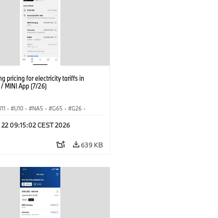
g pricing for electricity tariffs in
 MINI App (7/26)
U11
·
U10
·
NA5
·
G65
·
G26
·
I
·
Electrification
·
Tecnologia
·
l 22 09:15:02 CEST 2026
nnectedDrive
·
iX
·
BMW i
·
iX1
·
iX3
·
iX5
·
i4
639 KB