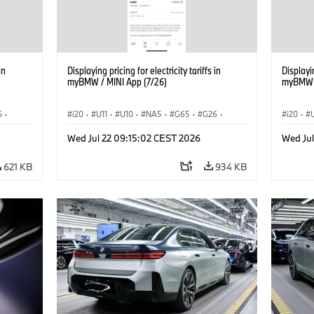
in
Displaying pricing for electricity tariffs in
Displayin
myBMW / MINI App (7/26)
myBMW /
6
·
i20
·
U11
·
U10
·
NA5
·
G65
·
G26
·
i20
·
·
G70 LCI
·
Electrification
·
Tecnologia
·
G70 LC
Wed Jul 22 09:15:02 CEST 2026
Wed Ju
iX1
·
BMW ConnectedDrive
·
iX
·
BMW i
·
iX1
·
BMW Co
iX2
·
iX3
·
iX5
·
i4
iX2
·
621 KB
934 KB