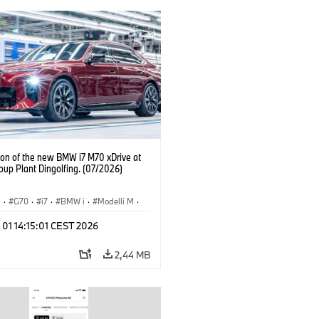
ion of the new BMW i7 M70 xDrive at
up Plant Dingolfing. (07/2026)
I
·
G70
·
i7
·
BMW i
·
Modelli M
·
·
Stabilimenti produttivi
·
Sedi
 01 14:15:01 CEST 2026
2,44 MB