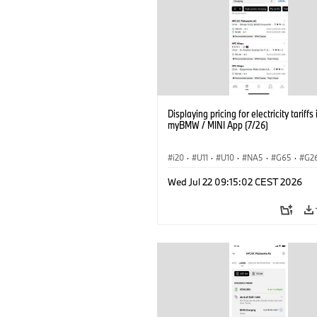
Displaying pricing for electricity tariffs 
myBMW / MINI App (7/26)
i20
·
U11
·
U10
·
NA5
·
G65
·
G2
G70 LCI
·
Electrification
·
Tecnologia
Wed Jul 22 09:15:02 CEST 2026
BMW ConnectedDrive
·
iX
·
BMW i
·
iX2
·
iX3
·
iX5
·
i4