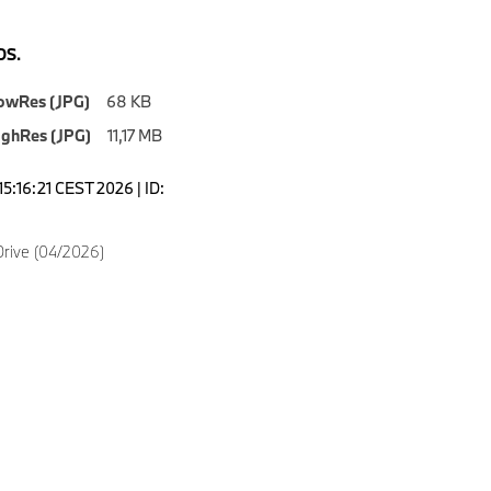
S.
owRes (JPG)
68 KB
ighRes (JPG)
11,17 MB
5:16:21 CEST 2026 | ID:
rive (04/2026)