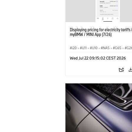
Displaying pricing for electricity tariffs 
myBMW / MINI App (7/26)
i20
·
U11
·
U10
·
NA5
·
G65
·
G2
G70 LCI
·
Electrification
·
Tecnologia
Wed Jul 22 09:15:02 CEST 2026
BMW ConnectedDrive
·
iX
·
BMW i
·
iX2
·
iX3
·
iX5
·
i4