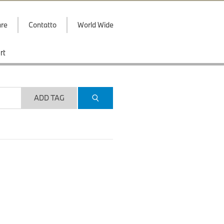
are
Contatto
World Wide
rt
ADD TAG