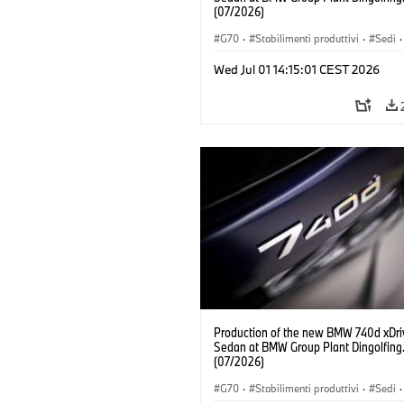
(07/2026)
G70
·
Stabilimenti produttivi
·
Sedi
·
Modelli M
·
i7 M70
·
740d
·
Serie 7
Wed Jul 01 14:15:01 CEST 2026
BMW
Production of the new BMW 740d xDri
Sedan at BMW Group Plant Dingolfing
(07/2026)
G70
·
Stabilimenti produttivi
·
Sedi
·