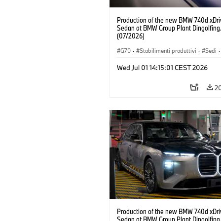
Production of the new BMW 740d xDri
Sedan at BMW Group Plant Dingolfing
(07/2026)
G70
·
Stabilimenti produttivi
·
Sedi
·
Modelli M
·
i7 M70
·
740d
·
Serie 7
Wed Jul 01 14:15:01 CEST 2026
BMW
2
Production of the new BMW 740d xDri
Sedan at BMW Group Plant Dingolfing