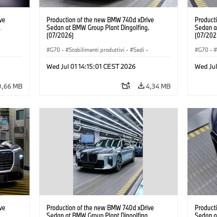
ve
Production of the new BMW 740d xDrive
Product
.
Sedan at BMW Group Plant Dingolfing.
Sedan a
(07/2026)
(07/202
G70
·
Stabilimenti produttivi
·
Sedi
·
G70
·
·
Modelli M
·
i7 M70
·
740d
·
Serie 7
·
Modell
Wed Jul 01 14:15:01 CEST 2026
Wed Jul
BMW
BMW
0,66 MB
4,34 MB
ve
Production of the new BMW 740d xDrive
Product
.
Sedan at BMW Group Plant Dingolfing.
Sedan a