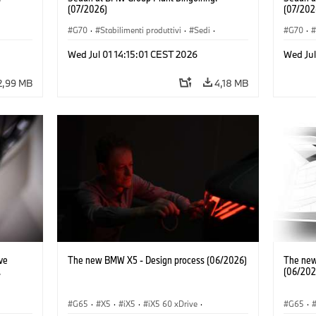
(07/2026)
(07/202
G70
·
Stabilimenti produttivi
·
Sedi
·
G70
·
·
Modelli M
·
i7 M70
·
740d
·
Serie 7
·
Modell
Wed Jul 01 14:15:01 CEST 2026
Wed Jul
BMW
BMW
2,99 MB
4,18 MB
ve
The new BMW X5 - Design process (06/2026)
The new
.
(06/202
G65
·
X5
·
iX5
·
iX5 60 xDrive
·
G65
·