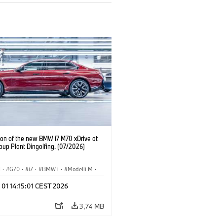
ion of the new BMW i7 M70 xDrive at
up Plant Dingolfing. (07/2026)
I
·
G70
·
i7
·
BMW i
·
Modelli M
·
·
Stabilimenti produttivi
·
Sedi
 01 14:15:01 CEST 2026
3,74 MB