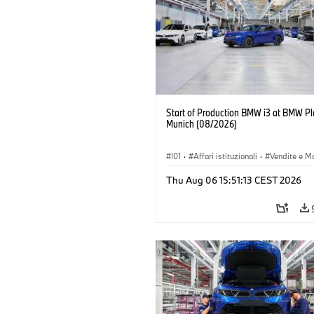
Start of Production BMW i3 at BMW Pl
Munich (08/2026)
I01
·
Affari istituzionali
·
Vendite e M
·
Stabilimenti produttivi
·
Sedi
·
i3
·
Thu Aug 06 15:51:13 CEST 2026