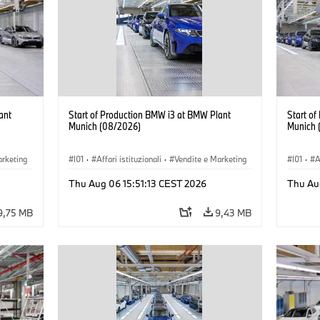
ant
Start of Production BMW i3 at BMW Plant
Start o
Munich (08/2026)
Munich 
arketing
I01
·
Affari istituzionali
·
Vendite e Marketing
I01
·
A
BMW i
·
Stabilimenti produttivi
·
Sedi
·
i3
·
BMW i
·
Stabil
Thu Aug 06 15:51:13 CEST 2026
Thu Au
9,75 MB
9,43 MB