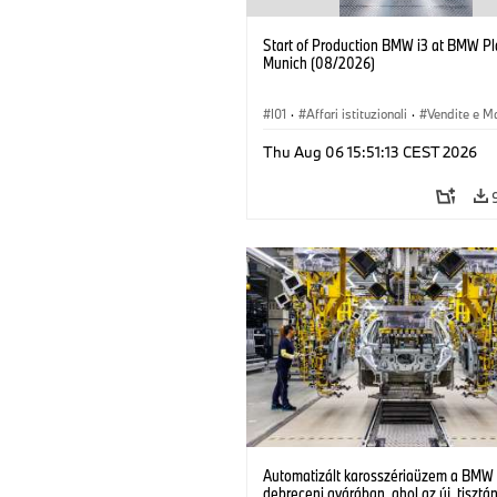
Start of Production BMW i3 at BMW Pl
Munich (08/2026)
I01
·
Affari istituzionali
·
Vendite e M
·
Stabilimenti produttivi
·
Sedi
·
i3
·
Thu Aug 06 15:51:13 CEST 2026
Automatizált karosszériaüzem a BMW
debreceni gyárában, ahol az új, tisztá