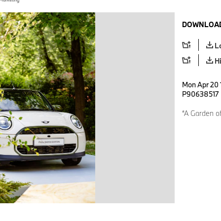
DOWNLOAD
L
H
Mon Apr 20 
P90638517
“A Garden of