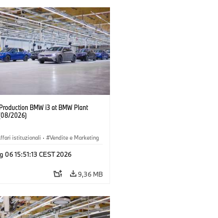
f Production BMW i3 at BMW Plant
(08/2026)
ffari istituzionali
·
Vendite e Marketing
imenti produttivi
·
Sedi
·
i3
·
BMW i
g 06 15:51:13 CEST 2026
9,36 MB