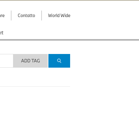
are
Contatto
World Wide
rt
ADD TAG