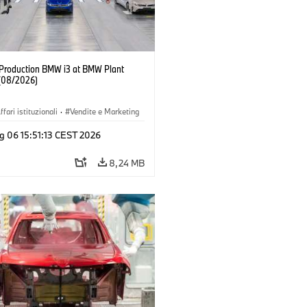
f Production BMW i3 at BMW Plant
(08/2026)
ffari istituzionali
·
Vendite e Marketing
imenti produttivi
·
Sedi
·
i3
·
BMW i
g 06 15:51:13 CEST 2026
8,24 MB