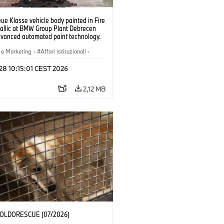
e Klasse vehicle body painted in Fire
allic at BMW Group Plant Debrecen
dvanced automated paint technology.
6)
 e Marketing
·
Affari istituzionali
·
menti produttivi
·
Sedi
 28 10:15:01 CEST 2026
2,12 MB
 POLDORESCUE (07/2026)