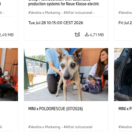
i
production systems for Neue Klasse electric
vehicles. (07/2026)
li
·
Vendite e Marketing
·
Affari istituzionali
·
Vendite
Stabilimenti produttivi
·
Sedi
Tue Jul 28 10:15:00 CEST 2026
Fri Jul
2,49 MB
4,71 MB
MINI x POLDORESCUE (07/2026)
MINI x
li
Vendite e Marketing
·
Affari istituzionali
Vendite