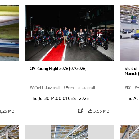
CIV Racing Night 2026 (07/2026)
Start o
Munich 
·
Affari istituzionali
·
Eventi istituzionali
·
I01
·
A
Vendite e Marketing
·
Stabil
Thu Jul 30 14:00:01 CEST 2026
Thu Au
1,25 MB
3,55 MB