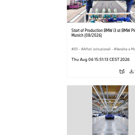
Start of Production BMW i3 at BMW Pl
Munich (08/2026)
I01
·
Affari istituzionali
·
Vendite e M
·
Stabilimenti produttivi
·
Sedi
·
i3
·
Thu Aug 06 15:51:13 CEST 2026