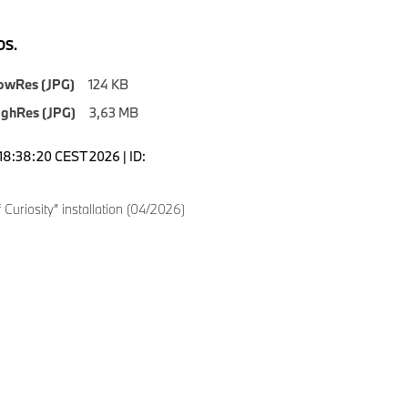
S.
owRes (JPG)
124 KB
ighRes (JPG)
3,63 MB
18:38:20 CEST 2026 | ID:
 Curiosity” installation (04/2026)