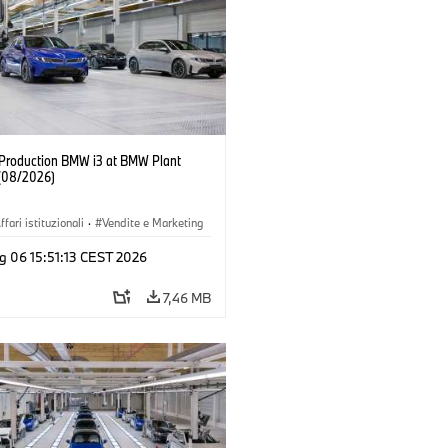
f Production BMW i3 at BMW Plant
(08/2026)
ffari istituzionali
·
Vendite e Marketing
imenti produttivi
·
Sedi
·
i3
·
BMW i
g 06 15:51:13 CEST 2026
7,46 MB