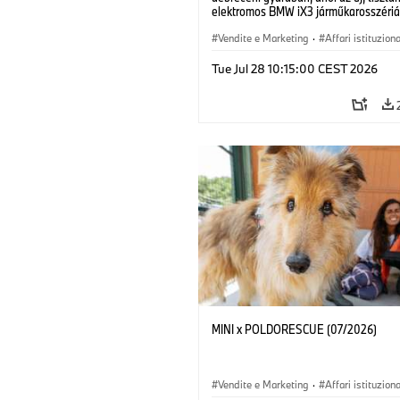
elektromos BMW iX3 járműkarosszériá
készülnek. (07/2026)
Vendite e Marketing
·
Affari istituziona
Stabilimenti produttivi
·
Sedi
Tue Jul 28 10:15:00 CEST 2026
MINI x POLDORESCUE (07/2026)
Vendite e Marketing
·
Affari istituziona