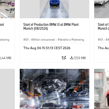
ant
Start of Production BMW i3 at BMW Plant
Start o
Munich (08/2026)
Munich 
arketing
I01
·
Affari istituzionali
·
Vendite e Marketing
I01
·
A
BMW i
·
Stabilimenti produttivi
·
Sedi
·
i3
·
BMW i
·
Stabil
Thu Aug 06 15:51:13 CEST 2026
Thu Au
1,44 MB
7,53 MB