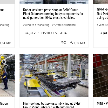
ant
Robot-assisted press shop at BMW Group
BMW Neu
Plant Debrecen forming body components for
Red Met
next-generation BMW electric vehicles.
using a
(07/2026)
(07/202
arketing
Vendite e Marketing
·
Affari istituzionali
·
Vendite
BMW i
Stabilimenti produttivi
·
Sedi
Stabili
Tue Jul 28 10:15:01 CEST 2026
Tue Jul
9,64 MB
1,97 MB
 Group
High-voltage battery assembly line at BMW
MINI x
n
Group Plant Debrecen with automated