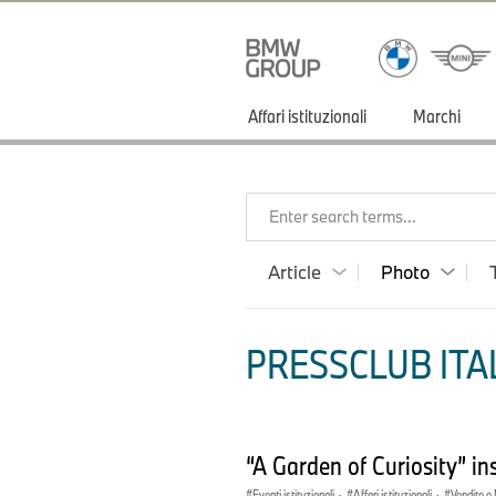
Affari istituzionali
Marchi
Enter search terms...
Article
Photo
PRESSCLUB ITAL
“A Garden of Curiosity” i
Eventi istituzionali
·
Affari istituzionali
·
Vendite e