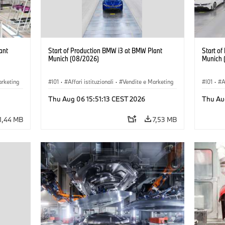
ant
Start of Production BMW i3 at BMW Plant
Start o
Munich (08/2026)
Munich 
arketing
I01
·
Affari istituzionali
·
Vendite e Marketing
I01
·
A
BMW i
·
Stabilimenti produttivi
·
Sedi
·
i3
·
BMW i
·
Stabil
Thu Aug 06 15:51:13 CEST 2026
Thu Au
1,44 MB
7,53 MB