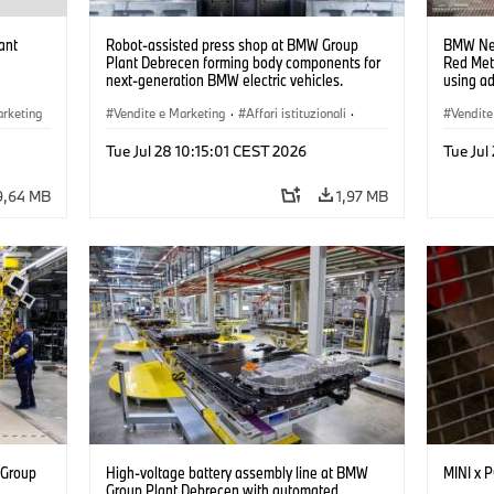
ant
Robot-assisted press shop at BMW Group
BMW Neu
Plant Debrecen forming body components for
Red Met
next-generation BMW electric vehicles.
using a
(07/2026)
(07/202
arketing
Vendite e Marketing
·
Affari istituzionali
·
Vendite
BMW i
Stabilimenti produttivi
·
Sedi
Stabili
Tue Jul 28 10:15:01 CEST 2026
Tue Jul
9,64 MB
1,97 MB
 Group
High-voltage battery assembly line at BMW
MINI x
n
Group Plant Debrecen with automated