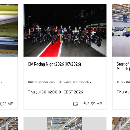
CIV Racing Night 2026 (07/2026)
Start o
Munich 
·
Affari istituzionali
·
Eventi istituzionali
·
I01
·
A
Vendite e Marketing
·
Stabil
Thu Jul 30 14:00:01 CEST 2026
Thu Au
1,25 MB
3,55 MB