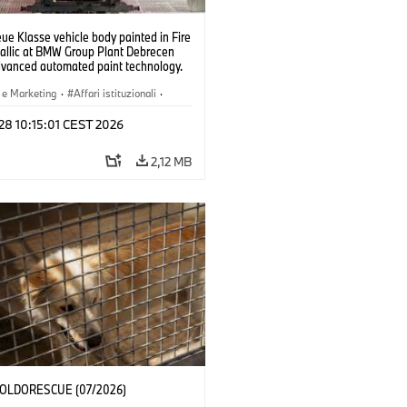
e Klasse vehicle body painted in Fire
allic at BMW Group Plant Debrecen
dvanced automated paint technology.
6)
 e Marketing
·
Affari istituzionali
·
menti produttivi
·
Sedi
 28 10:15:01 CEST 2026
2,12 MB
 POLDORESCUE (07/2026)