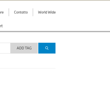
are
Contatto
World Wide
rt
ADD TAG