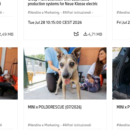
i
production systems for Neue Klasse electric
vehicles. (07/2026)
li
·
Vendite e Marketing
·
Affari istituzionali
·
Vendite
Stabilimenti produttivi
·
Sedi
Tue Jul 28 10:15:00 CEST 2026
Fri Jul
2,49 MB
4,71 MB
MINI x POLDORESCUE (07/2026)
MINI x
li
Vendite e Marketing
·
Affari istituzionali
Vendite