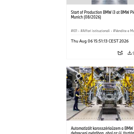
Start of Production BMW i3 at BMW Pl
Munich (08/2026)
I01
·
Affari istituzionali
·
Vendite e M
·
Stabilimenti produttivi
·
Sedi
·
i3
·
Thu Aug 06 15:51:13 CEST 2026
Automatizált karosszériaüzem a BMW
debreceni gyárában, ahol az új, tisztá