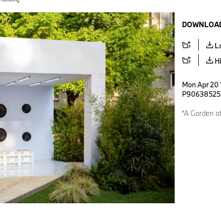
DOWNLOAD
L
H
Mon Apr 20 
P90638525
“A Garden of