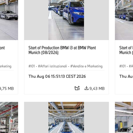
ant
Start of Production BMW i3 at BMW Plant
Start o
Munich (08/2026)
Munich 
arketing
I01
·
Affari istituzionali
·
Vendite e Marketing
I01
·
A
BMW i
·
Stabilimenti produttivi
·
Sedi
·
i3
·
BMW i
·
Stabil
Thu Aug 06 15:51:13 CEST 2026
Thu Au
9,75 MB
9,43 MB