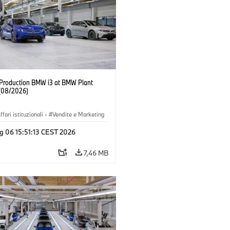
f Production BMW i3 at BMW Plant
(08/2026)
ffari istituzionali
·
Vendite e Marketing
imenti produttivi
·
Sedi
·
i3
·
BMW i
g 06 15:51:13 CEST 2026
7,46 MB