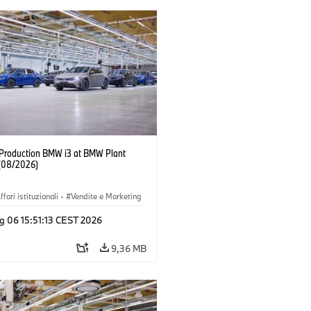
f Production BMW i3 at BMW Plant
(08/2026)
ffari istituzionali
·
Vendite e Marketing
imenti produttivi
·
Sedi
·
i3
·
BMW i
g 06 15:51:13 CEST 2026
9,36 MB