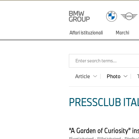
Affari istituzionali
Marchi
Enter search terms...
Article
Photo
PRESSCLUB ITAL
“A Garden of Curiosity” i
Eventi istituzionali
·
Affari istituzionali
·
Vendite e