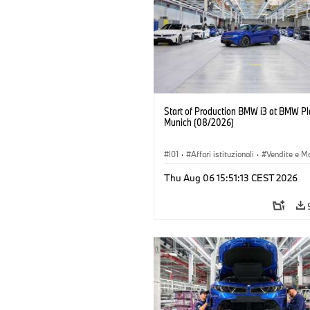
Start of Production BMW i3 at BMW Pl
Munich (08/2026)
I01
·
Affari istituzionali
·
Vendite e M
·
Stabilimenti produttivi
·
Sedi
·
i3
·
Thu Aug 06 15:51:13 CEST 2026