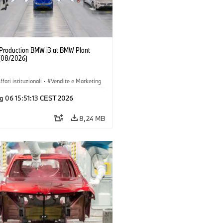
f Production BMW i3 at BMW Plant
(08/2026)
ffari istituzionali
·
Vendite e Marketing
imenti produttivi
·
Sedi
·
i3
·
BMW i
g 06 15:51:13 CEST 2026
8,24 MB