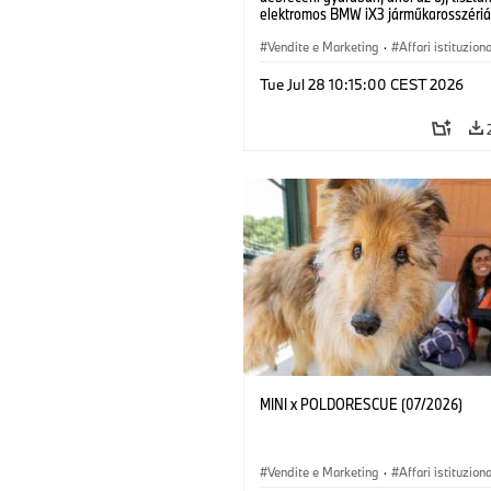
elektromos BMW iX3 járműkarosszériá
készülnek. (07/2026)
Vendite e Marketing
·
Affari istituziona
Stabilimenti produttivi
·
Sedi
Tue Jul 28 10:15:00 CEST 2026
MINI x POLDORESCUE (07/2026)
Vendite e Marketing
·
Affari istituziona