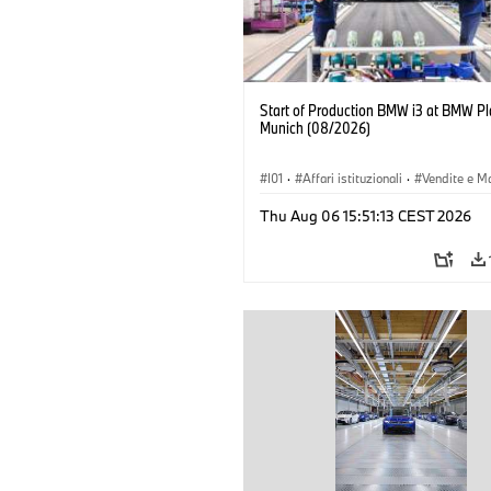
Start of Production BMW i3 at BMW Pl
Munich (08/2026)
I01
·
Affari istituzionali
·
Vendite e M
·
Stabilimenti produttivi
·
Sedi
·
i3
·
Thu Aug 06 15:51:13 CEST 2026