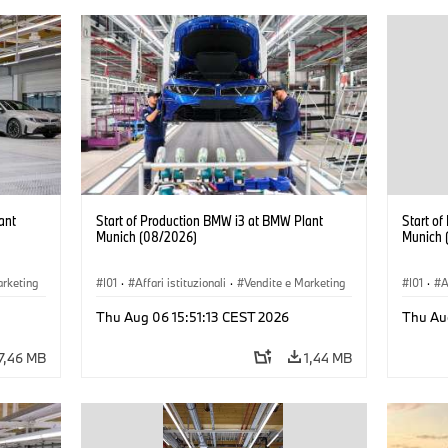
ant
Start of Production BMW i3 at BMW Plant
Start o
Munich (08/2026)
Munich 
arketing
I01
·
Affari istituzionali
·
Vendite e Marketing
I01
·
A
BMW i
·
Stabilimenti produttivi
·
Sedi
·
i3
·
BMW i
·
Stabil
Thu Aug 06 15:51:13 CEST 2026
Thu Au
7,46 MB
1,44 MB