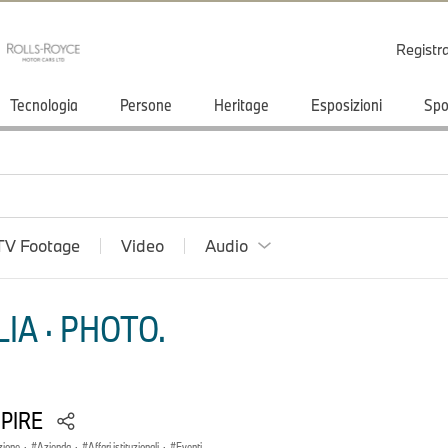
Registr
Tecnologia
Persone
Heritage
Esposizioni
Spo
TV Footage
Video
Audio
IA · PHOTO.
SPIRE
zione
·
Azienda
·
Affari istituzionali
·
Eventi