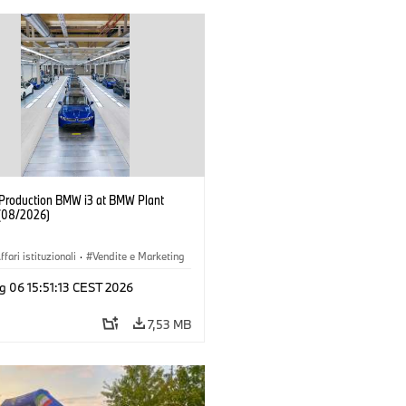
f Production BMW i3 at BMW Plant
(08/2026)
ffari istituzionali
·
Vendite e Marketing
imenti produttivi
·
Sedi
·
i3
·
BMW i
g 06 15:51:13 CEST 2026
7,53 MB