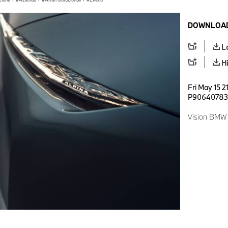
DOWNLOAD
L
H
Fri May 15 2
P90640783
Vision BMW