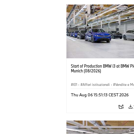
Start of Production BMW i3 at BMW Pl
Munich (08/2026)
I01
·
Affari istituzionali
·
Vendite e M
·
Stabilimenti produttivi
·
Sedi
·
i3
·
Thu Aug 06 15:51:13 CEST 2026