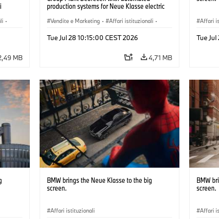
i
production systems for Neue Klasse electric
vehicles. (07/2026)
li
·
Vendite e Marketing
·
Affari istituzionali
·
Affari i
Stabilimenti produttivi
·
Sedi
Tue Jul 28 10:15:00 CEST 2026
Tue Ju
2,49 MB
4,71 MB
g
BMW brings the Neue Klasse to the big
BMW bri
screen.
screen.
Affari istituzionali
Affari i