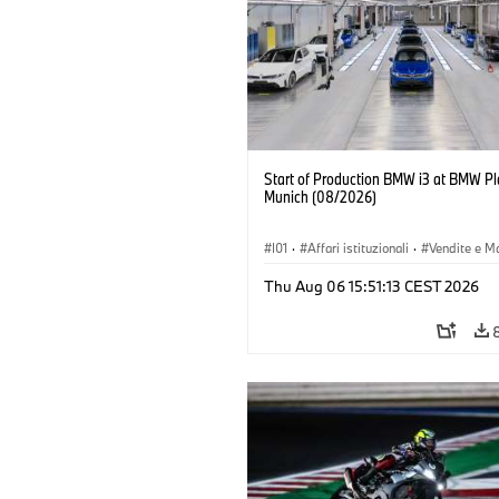
Start of Production BMW i3 at BMW Pl
Munich (08/2026)
I01
·
Affari istituzionali
·
Vendite e M
·
Stabilimenti produttivi
·
Sedi
·
i3
·
Thu Aug 06 15:51:13 CEST 2026