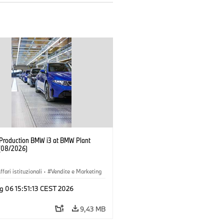
f Production BMW i3 at BMW Plant
(08/2026)
ffari istituzionali
·
Vendite e Marketing
imenti produttivi
·
Sedi
·
i3
·
BMW i
g 06 15:51:13 CEST 2026
9,43 MB