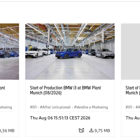
ant
Start of Production BMW i3 at BMW Plant
Start o
Munich (08/2026)
Munich 
arketing
I01
·
Affari istituzionali
·
Vendite e Marketing
I01
·
A
BMW i
·
Stabilimenti produttivi
·
Sedi
·
i3
·
BMW i
·
Stabil
Thu Aug 06 15:51:13 CEST 2026
Thu Au
9,36 MB
9,75 MB