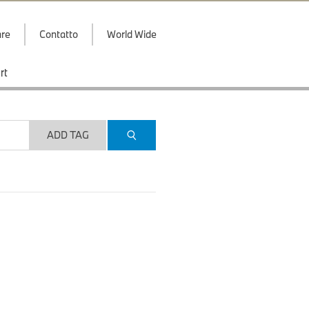
are
Contatto
World Wide
rt
ADD TAG