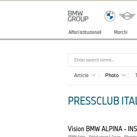
Affari istituzionali
Marchi
Enter search terms...
Article
Photo
PRESSCLUB ITAL
Vision BMW ALPINA - IN
BMW Alpina
·
Veicoli concept & Design
·
Progetta