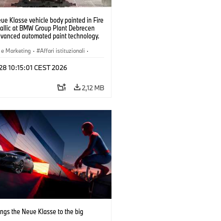
e Klasse vehicle body painted in Fire
allic at BMW Group Plant Debrecen
dvanced automated paint technology.
6)
 e Marketing
·
Affari istituzionali
·
menti produttivi
·
Sedi
 28 10:15:01 CEST 2026
2,12 MB
ngs the Neue Klasse to the big