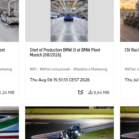
ant
Start of Production BMW i3 at BMW Plant
CIV Rac
Munich (08/2026)
arketing
I01
·
Affari istituzionali
·
Vendite e Marketing
Affari i
BMW i
·
Stabilimenti produttivi
·
Sedi
·
i3
·
BMW i
Vendite
Thu Aug 06 15:51:13 CEST 2026
Thu Ju
8,24 MB
9,64 MB