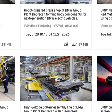
Robot-assisted press shop at BMW Group
BMW Neu
Plant Debrecen forming body components for
Red Met
next-generation BMW electric vehicles.
using a
(07/2026)
(07/202
·
Vendite e Marketing
·
Affari istituzionali
·
Vendite
Stabilimenti produttivi
·
Sedi
Stabili
Tue Jul 28 10:15:01 CEST 2026
Tue Jul
3,55 MB
1,97 MB
 Group
High-voltage battery assembly line at BMW
BMW bri
n
Group Plant Debrecen with automated
screen.