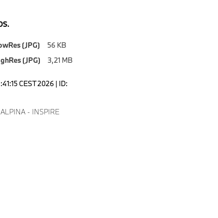
S.
owRes (JPG)
56 KB
ighRes (JPG)
3,21 MB
1:41:15 CEST 2026 | ID:
 ALPINA - INSPIRE