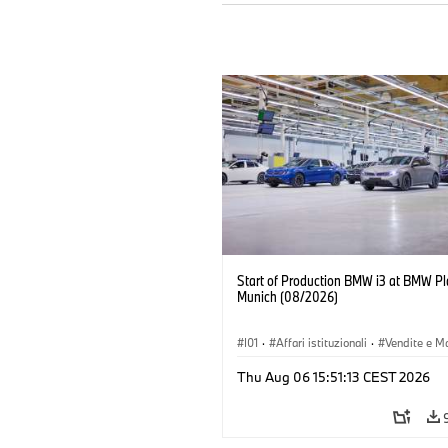
Start of Production BMW i3 at BMW Pl
Munich (08/2026)
I01
·
Affari istituzionali
·
Vendite e M
·
Stabilimenti produttivi
·
Sedi
·
i3
·
Thu Aug 06 15:51:13 CEST 2026