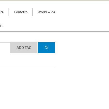
are
Contatto
World Wide
rt
ADD TAG