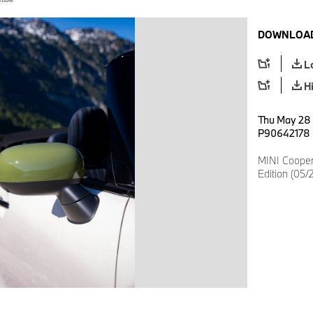
DOWNLOAD
L
H
Thu May 28 
P90642178
MINI Cooper
Edition (05/