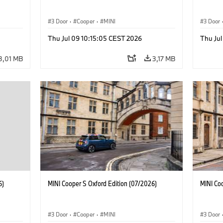
3 Door
·
Cooper
·
MINI
3 Door
Thu Jul 09 10:15:05 CEST 2026
Thu Jul
3,01 MB
3,17 MB
6)
MINI Cooper S Oxford Edition (07/2026)
MINI Co
3 Door
·
Cooper
·
MINI
3 Door