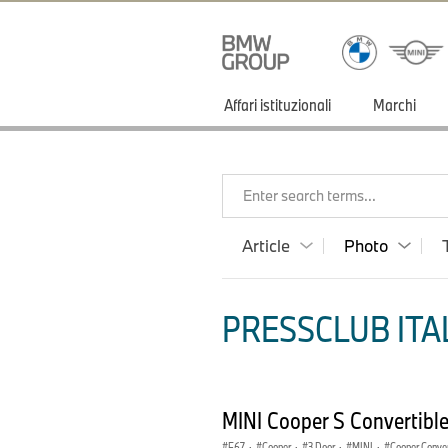
Affari istituzionali
Marchi
Enter search terms...
Article
Photo
PRESSCLUB ITAL
MINI Cooper S Convertibl
F67
·
Cooper
·
3 Door
·
MINI
·
Cooper Conver