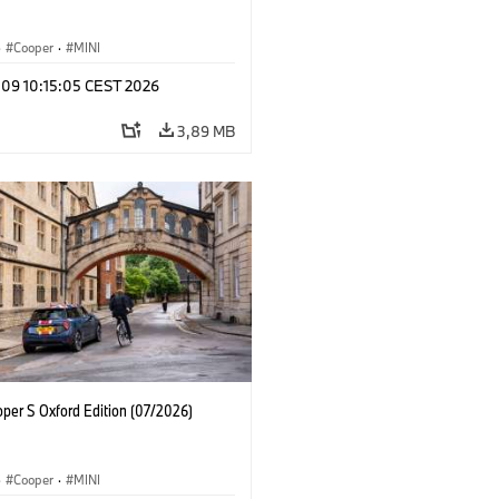
·
Cooper
·
MINI
 09 10:15:05 CEST 2026
3,89 MB
oper S Oxford Edition (07/2026)
·
Cooper
·
MINI