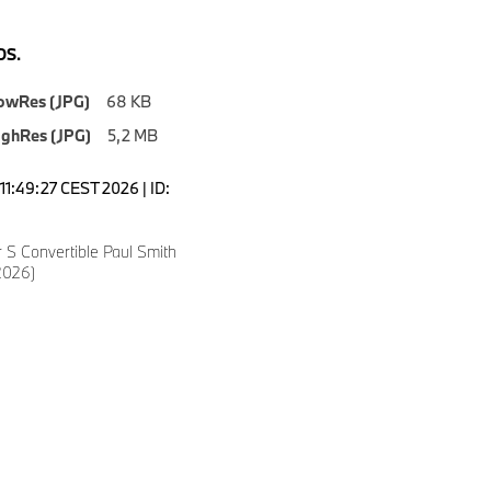
S.
owRes (JPG)
68 KB
ighRes (JPG)
5,2 MB
11:49:27 CEST 2026 | ID:
 S Convertible Paul Smith
2026)