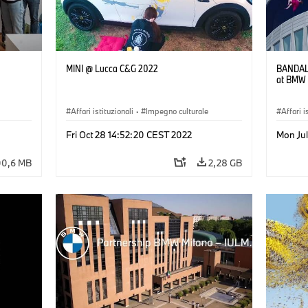
MINI @ Lucca C&G 2022
BANDAL
at BMW 
Affari istituzionali
·
Impegno culturale
Affari i
Fri Oct 28 14:52:20 CEST 2022
Mon Jul
00,6 MB
2,28 GB