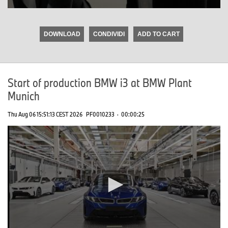
0
seconds
of
DOWNLOAD
CONDIVIDI
ADD TO CART
0
seconds
Start of production BMW i3 at BMW Plant
Munich
Thu Aug 06 15:51:13 CEST 2026
PF0010233
·
00:00:25