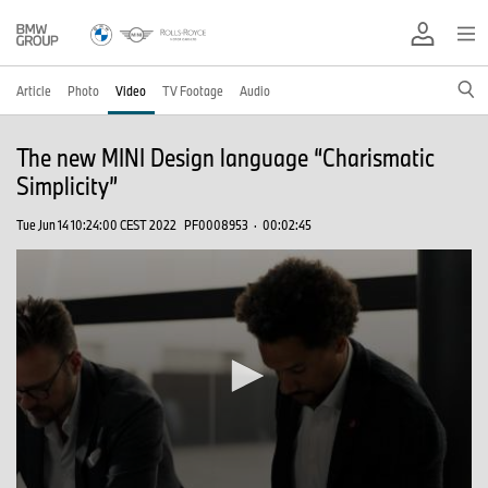
Article
Photo
Video
TV Footage
Audio
The new MINI Design language “Charismatic
Simplicity”
Tue Jun 14 10:24:00 CEST 2022
PF0008953
·
00:02:45