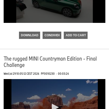
0
seconds
of
DOWNLOAD
CONDIVIDI
ADD TO CART
0
seconds
The rugged MINI Countryman Edition - Final
Challenge
Wed Jul 29 10:05:12 CEST 2026
PF0010230
·
00:03:24