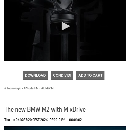
0
seconds
of
DOWNLOAD
CONDIVIDI
ADD TO CART
0
seconds
Tecnologia
·
Modelli M
·
BMW M
The new BMW M2 with M xDrive
Thu Jun 04 16:33:20 CEST 2026
PF0010196
·
00:01:02