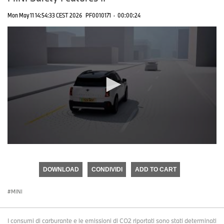
Mon May 11 14:54:33 CEST 2026
PF0010171
·
00:00:24
0
seconds
of
DOWNLOAD
CONDIVIDI
ADD TO CART
0
seconds
MINI
I consumi di carburante e le emissioni di CO2 riportati sono stati determinati