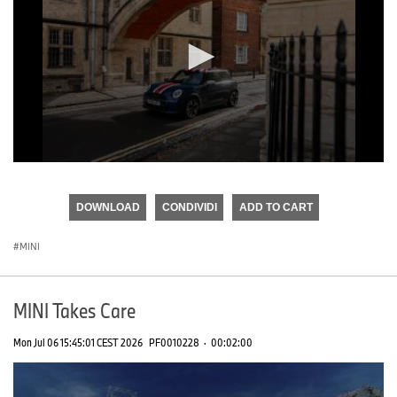
0
seconds
of
DOWNLOAD
CONDIVIDI
ADD TO CART
0
seconds
MINI
MINI Takes Care
Mon Jul 06 15:45:01 CEST 2026
PF0010228
·
00:02:00