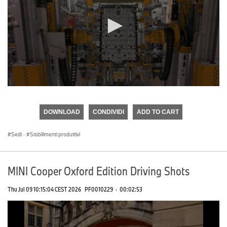
0
seconds
of
DOWNLOAD
CONDIVIDI
ADD TO CART
0
seconds
Sedi
·
Stabilimenti produttivi
MINI Cooper Oxford Edition Driving Shots
Thu Jul 09 10:15:04 CEST 2026
PF0010229
·
00:02:53