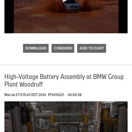
0
seconds
of
DOWNLOAD
CONDIVIDI
ADD TO CART
0
seconds
High-Voltage Battery Assembly at BMW Group
Plant Woodruff
Mon Jul 27 17:15:47 CEST 2026
PF0010221
·
00:00:38