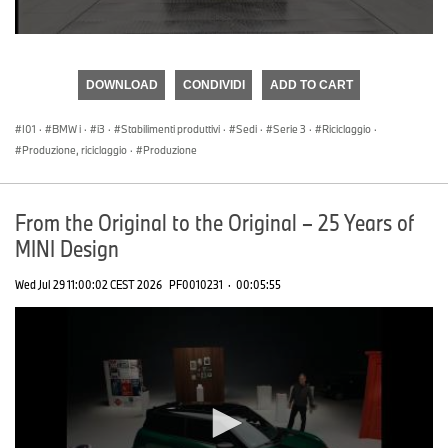
0
seconds
of
DOWNLOAD
CONDIVIDI
ADD TO CART
0
seconds
I01
·
BMW i
·
i3
·
Stabilimenti produttivi
·
Sedi
·
Serie 3
·
Riciclaggio
·
Produzione, riciclaggio
·
Produzione
From the Original to the Original – 25 Years of
MINI Design
Wed Jul 29 11:00:02 CEST 2026
PF0010231
·
00:05:55