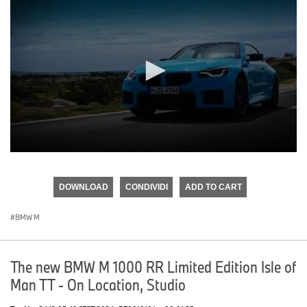
0
seconds
of
DOWNLOAD
CONDIVIDI
ADD TO CART
0
seconds
BMW M
The new BMW M 1000 RR Limited Edition Isle of
Man TT - On Location, Studio