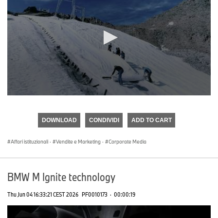
0
seconds
of
DOWNLOAD
CONDIVIDI
ADD TO CART
0
seconds
Affari istituzionali
·
Vendite e Marketing
·
Corporate Media
BMW M Ignite technology
Thu Jun 04 16:33:21 CEST 2026
PF0010173
·
00:00:19