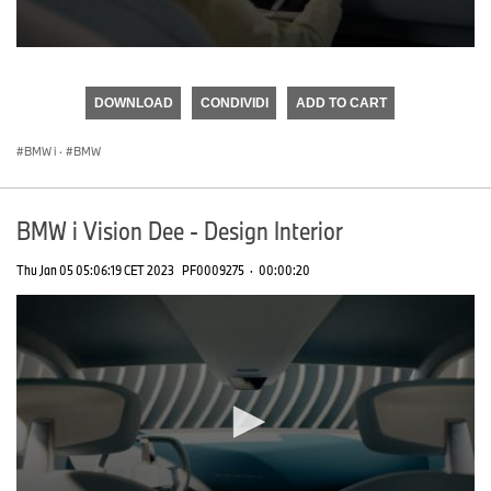
0
seconds
of
DOWNLOAD
CONDIVIDI
ADD TO CART
0
seconds
BMW i
·
BMW
BMW i Vision Dee - Design Interior
Thu Jan 05 05:06:19 CET 2023
PF0009275
·
00:00:20