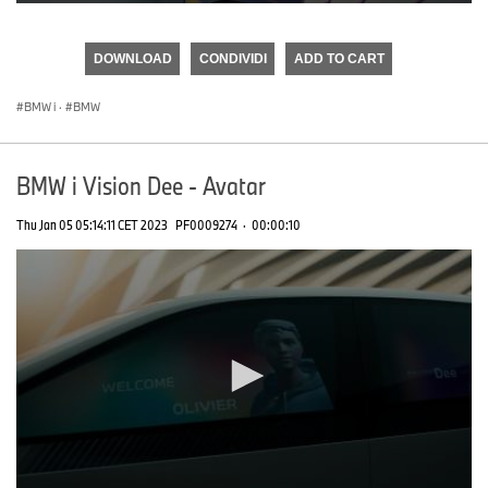
0
seconds
of
DOWNLOAD
CONDIVIDI
ADD TO CART
0
seconds
BMW i
·
BMW
BMW i Vision Dee - Avatar
Thu Jan 05 05:14:11 CET 2023
PF0009274
·
00:00:10