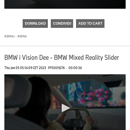
0
seconds
of
DOWNLOAD
CONDIVIDI
ADD TO CART
0
seconds
BMW i
·
BMW
BMW i Vision Dee - BMW Mixed Reality Slider
Thu Jan 05 05:14:09 CET 2023
PF0009276
·
00:00:36