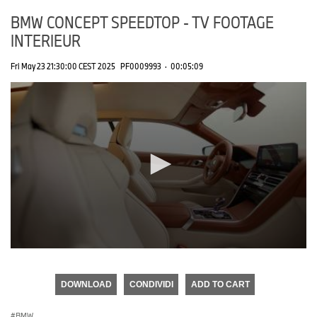
BMW CONCEPT SPEEDTOP - TV FOOTAGE
INTERIEUR
Fri May 23 21:30:00 CEST 2025
PF0009993
·
00:05:09
0
seconds
of
DOWNLOAD
CONDIVIDI
ADD TO CART
0
seconds
BMW