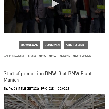
0
seconds
of
DOWNLOAD
CONDIVIDI
ADD TO CART
0
seconds
Affari istituzionali
·
Brands
·
BMW
·
BMW i
·
Lifestyle
·
Eventi Lifestyle
Start of production BMW i3 at BMW Plant
Munich
Thu Aug 06 15:51:13 CEST 2026
PF0010233
·
00:00:25