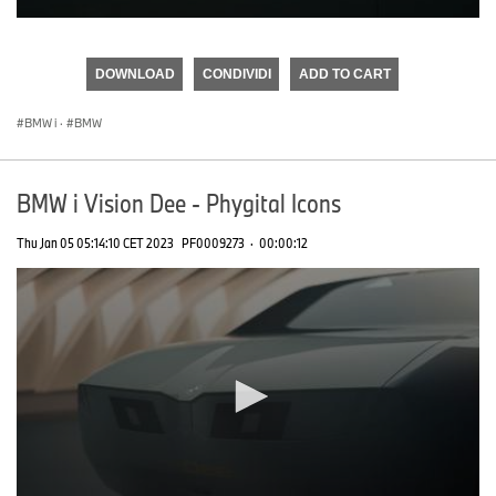
0
seconds
of
DOWNLOAD
CONDIVIDI
ADD TO CART
0
seconds
BMW i
·
BMW
BMW i Vision Dee - Phygital Icons
Thu Jan 05 05:14:10 CET 2023
PF0009273
·
00:00:12