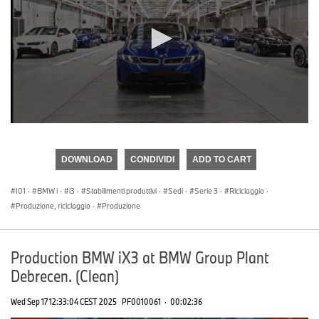
0
seconds
of
DOWNLOAD
CONDIVIDI
ADD TO CART
0
seconds
I01
·
BMW i
·
i3
·
Stabilimenti produttivi
·
Sedi
·
Serie 3
·
Riciclaggio
·
Produzione, riciclaggio
·
Produzione
Production BMW iX3 at BMW Group Plant
Debrecen. (Clean)
Wed Sep 17 12:33:04 CEST 2025
PF0010061
·
00:02:36