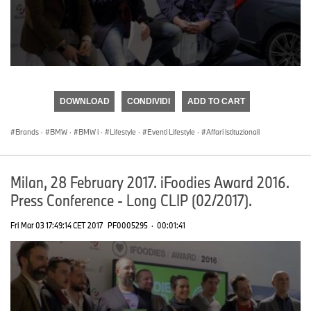
0
seconds
of
DOWNLOAD
CONDIVIDI
ADD TO CART
0
seconds
Brands
·
BMW
·
BMW i
·
Lifestyle
·
Eventi Lifestyle
·
Affari istituzionali
Milan, 28 February 2017. iFoodies Award 2016.
Press Conference - Long CLIP (02/2017).
Fri Mar 03 17:49:14 CET 2017
PF0005295
·
00:01:41