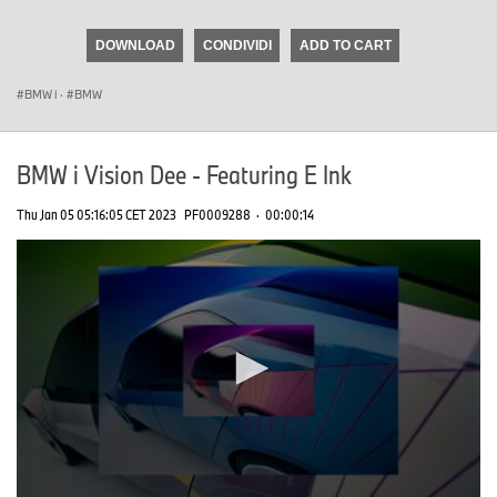
seconds
of
DOWNLOAD
CONDIVIDI
ADD TO CART
0
seconds
BMW i
·
BMW
BMW i Vision Dee - Featuring E Ink
Thu Jan 05 05:16:05 CET 2023
PF0009288
·
00:00:14