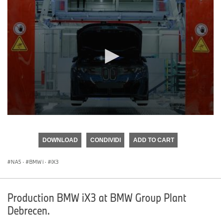
0
seconds
of
DOWNLOAD
CONDIVIDI
ADD TO CART
0
seconds
NA5
·
BMW i
·
iX3
Production BMW iX3 at BMW Group Plant
Debrecen.