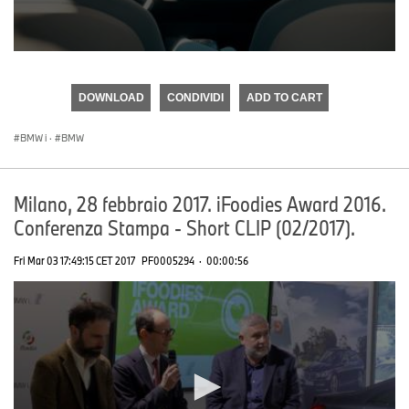
0
seconds
of
DOWNLOAD
CONDIVIDI
ADD TO CART
0
seconds
BMW i
·
BMW
Milano, 28 febbraio 2017. iFoodies Award 2016.
Conferenza Stampa - Short CLIP (02/2017).
Fri Mar 03 17:49:15 CET 2017
PF0005294
·
00:00:56