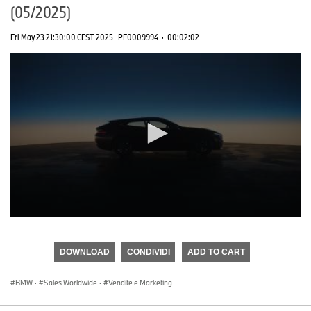
(05/2025)
Fri May 23 21:30:00 CEST 2025
PF0009994
·
00:02:02
0
seconds
of
DOWNLOAD
CONDIVIDI
ADD TO CART
0
seconds
BMW
·
Sales Worldwide
·
Vendite e Marketing