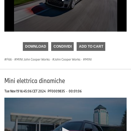
0
seconds
of
DOWNLOAD
CONDIVIDI
ADD TO CART
0
seconds
F66
·
MINI John Cooper Works
·
John Cooper Works
·
MINI
Mini elettrica dinamiche
Tue Nov 19 16:45:06 CET 2024
PF0009835
·
00:01:06