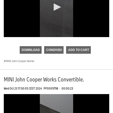
0
seconds
of
DOWNLOAD
CONDIVIDI
ADD TO CART
0
seconds
MINI John Cooper Works
MINI John Cooper Works Convertible.
Wed Oct 23 17:30:05 CEST 2024
PF0009798
·
00:00:23