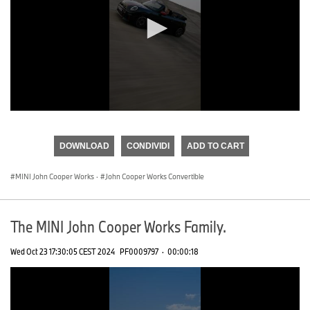
0
seconds
of
DOWNLOAD
CONDIVIDI
ADD TO CART
0
seconds
MINI John Cooper Works
·
John Cooper Works Convertible
The MINI John Cooper Works Family.
Wed Oct 23 17:30:05 CEST 2024
PF0009797
·
00:00:18