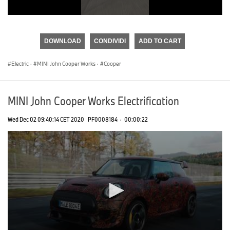
0
seconds
of
DOWNLOAD
CONDIVIDI
ADD TO CART
0
seconds
Electric
·
MINI John Cooper Works
·
Cooper
MINI John Cooper Works Electrification
Wed Dec 02 09:40:14 CET 2020
PF0008184
·
00:00:22