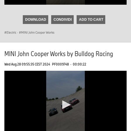
0
seconds
of
DOWNLOAD
CONDIVIDI
ADD TO CART
0
seconds
Electric
·
MINI John Cooper Works
MINI John Cooper Works by Bulldog Racing
Wed Aug 28 09:55:35 CEST 2024
PF0009748
·
00:00:22