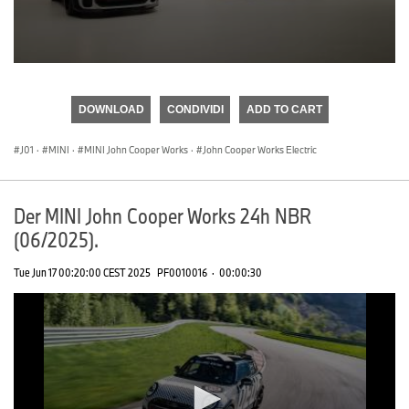
0
seconds
of
DOWNLOAD
CONDIVIDI
ADD TO CART
0
seconds
J01
·
MINI
·
MINI John Cooper Works
·
John Cooper Works Electric
Der MINI John Cooper Works 24h NBR
(06/2025).
Tue Jun 17 00:20:00 CEST 2025
PF0010016
·
00:00:30