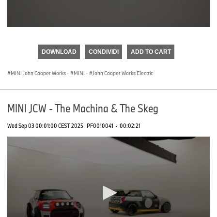
0
seconds
of
DOWNLOAD
CONDIVIDI
ADD TO CART
0
seconds
MINI John Cooper Works
·
MINI
·
John Cooper Works Electric
MINI JCW - The Machina & The Skeg
Wed Sep 03 00:01:00 CEST 2025
PF0010041
·
00:02:21