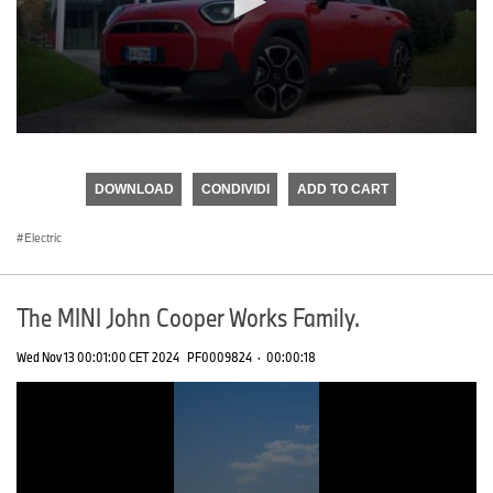
0
seconds
of
DOWNLOAD
CONDIVIDI
ADD TO CART
0
seconds
Electric
The MINI John Cooper Works Family.
Wed Nov 13 00:01:00 CET 2024
PF0009824
·
00:00:18