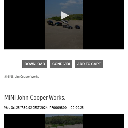
0
seconds
of
DOWNLOAD
CONDIVIDI
ADD TO CART
0
seconds
MINI John Cooper Works
MINI John Cooper Works.
Wed Oct 23 17:30:02 CEST 2024
PF0009800
·
00:00:23