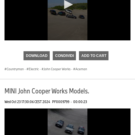
0
seconds
of
DOWNLOAD
CONDIVIDI
ADD TO CART
0
seconds
Countryman
·
Electric
·
John Cooper Works
·
Aceman
MINI John Cooper Works Models.
Wed Oct 23 17:30:06 CEST 2024
PF0009799
·
00:00:23