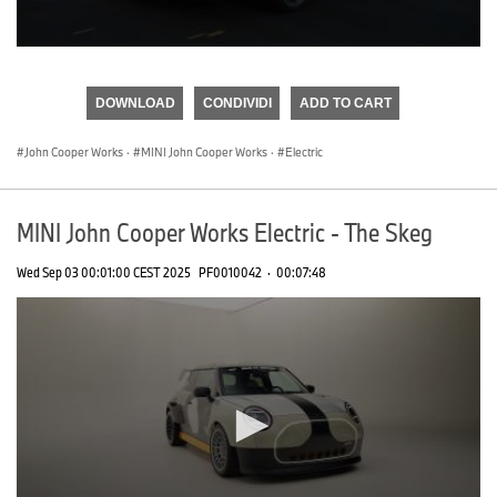
0
seconds
of
DOWNLOAD
CONDIVIDI
ADD TO CART
0
seconds
John Cooper Works
·
MINI John Cooper Works
·
Electric
MINI John Cooper Works Electric - The Skeg
Wed Sep 03 00:01:00 CEST 2025
PF0010042
·
00:07:48