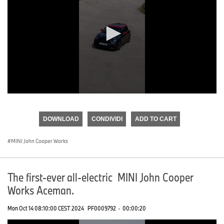
0
seconds
of
DOWNLOAD
CONDIVIDI
ADD TO CART
0
seconds
MINI John Cooper Works
The first-ever all-electric MINI John Cooper
Works Aceman.
Mon Oct 14 08:10:00 CEST 2024
PF0009792
·
00:00:20