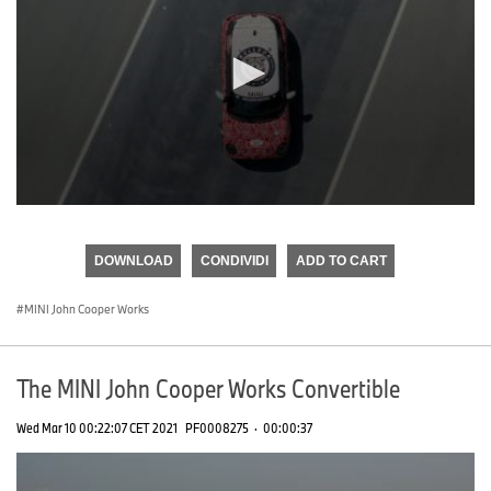
0
seconds
of
DOWNLOAD
CONDIVIDI
ADD TO CART
0
seconds
MINI John Cooper Works
The MINI John Cooper Works Convertible
Wed Mar 10 00:22:07 CET 2021
PF0008275
·
00:00:37