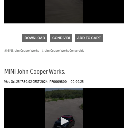
0
seconds
of
DOWNLOAD
CONDIVIDI
ADD TO CART
0
seconds
MINI John Cooper Works
·
John Cooper Works Convertible
MINI John Cooper Works.
Wed Oct 23 17:30:02 CEST 2024
PF0009800
·
00:00:23