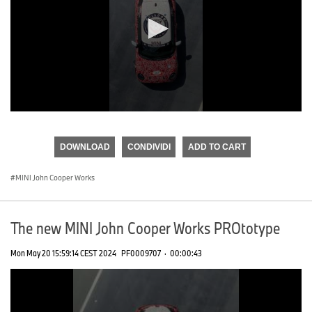
0
seconds
of
DOWNLOAD
CONDIVIDI
ADD TO CART
0
seconds
MINI John Cooper Works
The new MINI John Cooper Works PROtotype
Mon May 20 15:59:14 CEST 2024
PF0009707
·
00:00:43