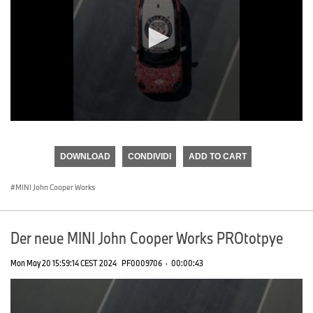
0
seconds
of
DOWNLOAD
CONDIVIDI
ADD TO CART
0
seconds
MINI John Cooper Works
Der neue MINI John Cooper Works PROtotpye
Mon May 20 15:59:14 CEST 2024
PF0009706
·
00:00:43