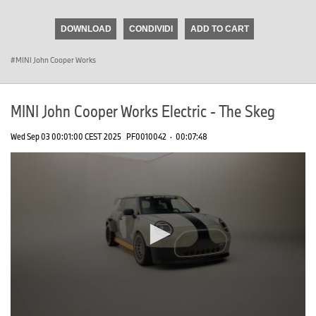
seconds
of
DOWNLOAD
CONDIVIDI
ADD TO CART
0
seconds
MINI John Cooper Works
MINI John Cooper Works Electric - The Skeg
Wed Sep 03 00:01:00 CEST 2025
PF0010042
·
00:07:48