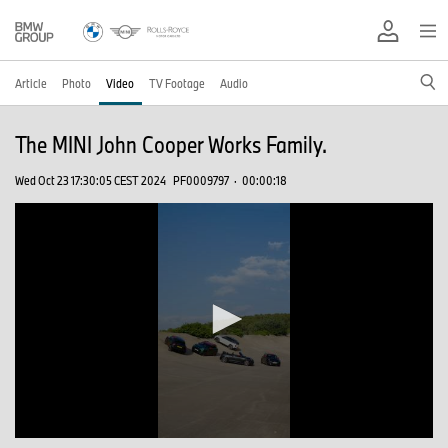
Article
Photo
Video
TV Footage
Audio
The MINI John Cooper Works Family.
Wed Oct 23 17:30:05 CEST 2024
PF0009797
·
00:00:18
0