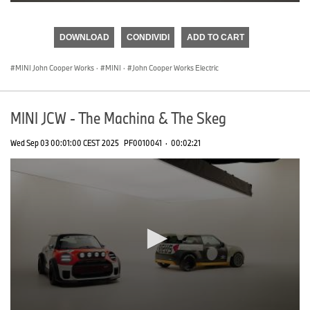
0
seconds
of
DOWNLOAD
CONDIVIDI
ADD TO CART
0
seconds
MINI John Cooper Works
·
MINI
·
John Cooper Works Electric
MINI JCW - The Machina & The Skeg
Wed Sep 03 00:01:00 CEST 2025
PF0010041
·
00:02:21