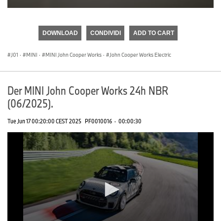
0
seconds
of
DOWNLOAD
CONDIVIDI
ADD TO CART
0
seconds
J01
·
MINI
·
MINI John Cooper Works
·
John Cooper Works Electric
Der MINI John Cooper Works 24h NBR
(06/2025).
Tue Jun 17 00:20:00 CEST 2025
PF0010016
·
00:00:30