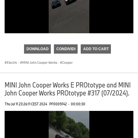
0
seconds
of
DOWNLOAD
CONDIVIDI
ADD TO CART
0
seconds
Electric
·
MINI John Cooper Works
·
Cooper
MINI John Cooper Works E PROtotype and MINI
John Cooper Works PROtotype #317 (07/2024).
Thu Jul 11 23:26:11 CEST 2024
PF0009742
·
00:00:30