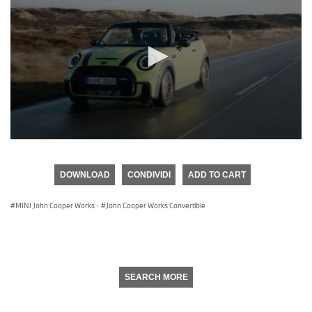
0
seconds
of
DOWNLOAD
CONDIVIDI
ADD TO CART
0
seconds
MINI John Cooper Works
·
John Cooper Works Convertible
SEARCH MORE