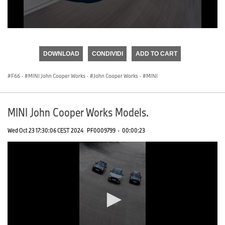
0
seconds
of
DOWNLOAD
CONDIVIDI
ADD TO CART
0
seconds
F66
·
MINI John Cooper Works
·
John Cooper Works
·
MINI
MINI John Cooper Works Models.
Wed Oct 23 17:30:06 CEST 2024
PF0009799
·
00:00:23