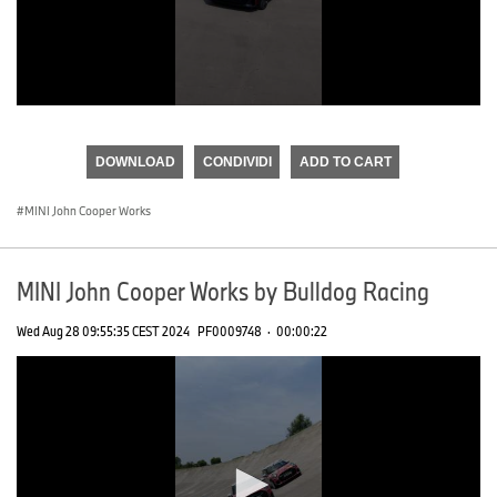
0
seconds
of
DOWNLOAD
CONDIVIDI
ADD TO CART
0
seconds
MINI John Cooper Works
MINI John Cooper Works by Bulldog Racing
Wed Aug 28 09:55:35 CEST 2024
PF0009748
·
00:00:22