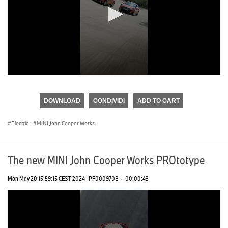
0
seconds
of
DOWNLOAD
CONDIVIDI
ADD TO CART
0
seconds
Electric
·
MINI John Cooper Works
The new MINI John Cooper Works PROtotype
Mon May 20 15:59:15 CEST 2024
PF0009708
·
00:00:43