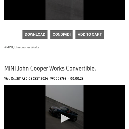
0
seconds
of
DOWNLOAD
CONDIVIDI
ADD TO CART
0
seconds
MINI John Cooper Works
MINI John Cooper Works Convertible.
Wed Oct 23 17:30:05 CEST 2024
PF0009798
·
00:00:23