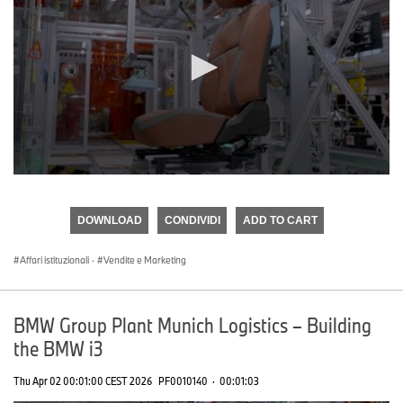
0
seconds
of
DOWNLOAD
CONDIVIDI
ADD TO CART
0
seconds
Affari istituzionali
·
Vendite e Marketing
BMW Group Plant Munich Logistics – Building
the BMW i3
Thu Apr 02 00:01:00 CEST 2026
PF0010140
·
00:01:03