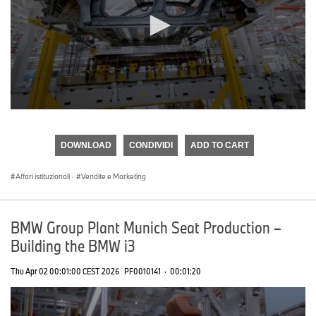
0
seconds
of
DOWNLOAD
CONDIVIDI
ADD TO CART
0
seconds
Affari istituzionali
·
Vendite e Marketing
BMW Group Plant Munich Seat Production –
Building the BMW i3
Thu Apr 02 00:01:00 CEST 2026
PF0010141
·
00:01:20