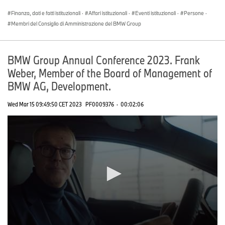
seconds
Finanza, dati e fatti istituzionali
·
Affari istituzionali
·
Eventi istituzionali
·
Persone
·
Membri del Consiglio di Amministrazione del BMW Group
BMW Group Annual Conference 2023. Frank
Weber, Member of the Board of Management of
BMW AG, Development.
Wed Mar 15 09:49:50 CET 2023
PF0009376
·
00:02:06