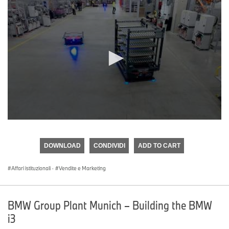
0
seconds
of
DOWNLOAD
CONDIVIDI
ADD TO CART
0
seconds
Affari istituzionali
·
Vendite e Marketing
BMW Group Plant Munich – Building the BMW
i3