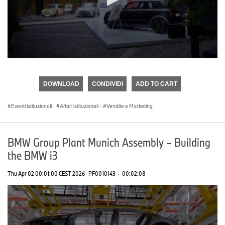
0
seconds
of
DOWNLOAD
CONDIVIDI
ADD TO CART
0
seconds
Eventi istituzionali
·
Affari istituzionali
·
Vendite e Marketing
BMW Group Plant Munich Assembly – Building
the BMW i3
Thu Apr 02 00:01:00 CEST 2026
PF0010143
·
00:02:08