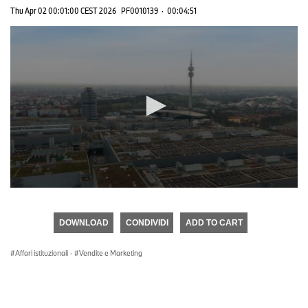
Thu Apr 02 00:01:00 CEST 2026
PF0010139
·
00:04:51
0
seconds
of
DOWNLOAD
CONDIVIDI
ADD TO CART
0
seconds
Affari istituzionali
·
Vendite e Marketing