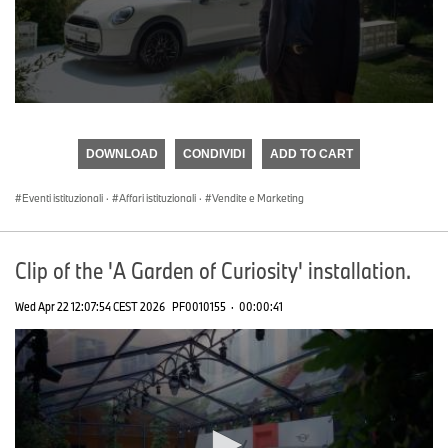
0
seconds
of
DOWNLOAD
CONDIVIDI
ADD TO CART
0
seconds
Eventi istituzionali
·
Affari istituzionali
·
Vendite e Marketing
Clip of the 'A Garden of Curiosity' installation.
Wed Apr 22 12:07:54 CEST 2026
PF0010155
·
00:00:41