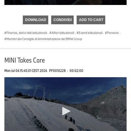
0
seconds
of
DOWNLOAD
CONDIVIDI
ADD TO CART
0
seconds
Finanza, dati e fatti istituzionali
·
Affari istituzionali
·
Eventi istituzionali
·
Persone
·
Membri del Consiglio di Amministrazione del BMW Group
MINI Takes Care
Mon Jul 06 15:45:01 CEST 2026
PF0010228
·
00:02:00