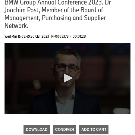
BMW Group Annual Conference 2023. Dr
Joachim Post, Member of the Board of
Management, Purchasing and Supplier
Network.
Wed Mar 15 09:49:50 CET 2023
PF0009378
·
00:01:28
0
seconds
of
DOWNLOAD
CONDIVIDI
ADD TO CART
0