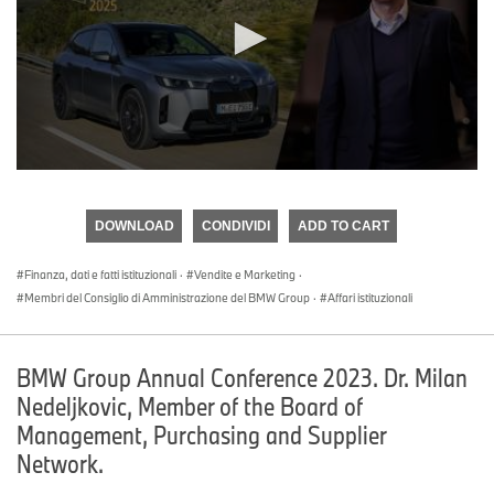
0
seconds
of
DOWNLOAD
CONDIVIDI
ADD TO CART
0
seconds
Finanza, dati e fatti istituzionali
·
Vendite e Marketing
·
Membri del Consiglio di Amministrazione del BMW Group
·
Affari istituzionali
BMW Group Annual Conference 2023. Dr. Milan
Nedeljkovic, Member of the Board of
Management, Purchasing and Supplier
Network.