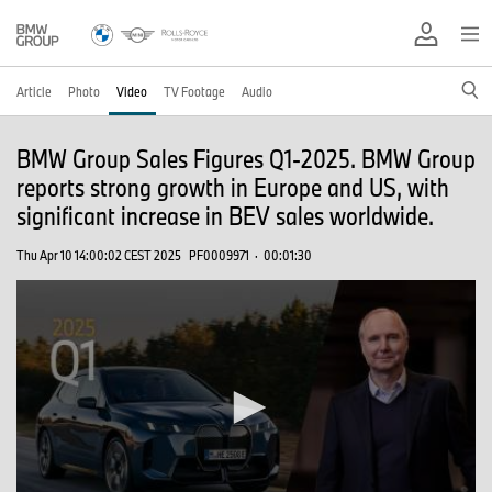
Article
Photo
Video
TV Footage
Audio
BMW Group Sales Figures Q1-2025. BMW Group
reports strong growth in Europe and US, with
significant increase in BEV sales worldwide.
Thu Apr 10 14:00:02 CEST 2025
PF0009971
·
00:01:30