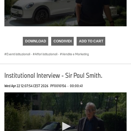
0
seconds
of
DOWNLOAD
CONDIVIDI
ADD TO CART
0
seconds
Eventi istituzionali
·
Affari istituzionali
·
Vendite e Marketing
Institutional Interview - Sir Paul Smith.
Wed Apr 22 12:07:54 CEST 2026
PF0010156
·
00:00:41