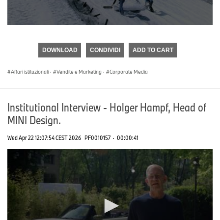
0
seconds
of
DOWNLOAD
CONDIVIDI
ADD TO CART
0
seconds
Affari istituzionali
·
Vendite e Marketing
·
Corporate Media
Institutional Interview - Holger Hampf, Head of
MINI Design.
Wed Apr 22 12:07:54 CEST 2026
PF0010157
·
00:00:41