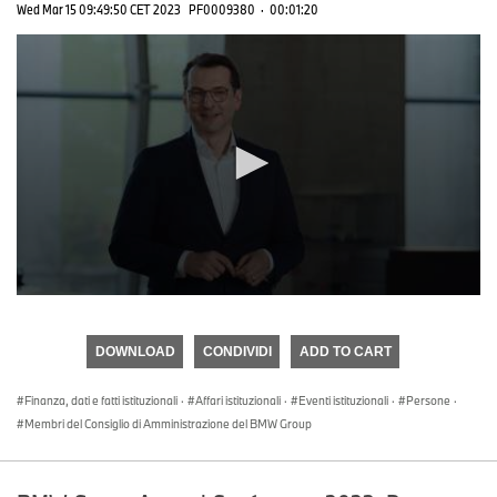
Wed Mar 15 09:49:50 CET 2023
PF0009380
·
00:01:20
0
seconds
of
DOWNLOAD
CONDIVIDI
ADD TO CART
0
seconds
Finanza, dati e fatti istituzionali
·
Affari istituzionali
·
Eventi istituzionali
·
Persone
·
Membri del Consiglio di Amministrazione del BMW Group