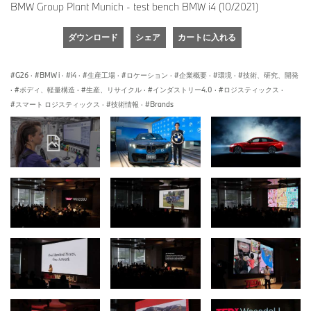
BMW Group Plant Munich - test bench BMW i4 (10/2021)
ダウンロード
シェア
カートに入れる
G26
·
BMW i
·
i4
·
生産工場
·
ロケーション
·
企業概要
·
環境
·
技術、研究、開発
·
ボディ、軽量構造
·
生産、リサイクル
·
インダストリー4.0
·
ロジスティックス
·
スマート ロジスティックス
·
技術情報
·
Brands