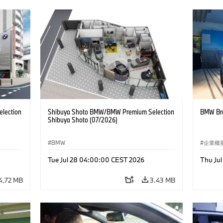
lection
Shibuya Shoto BMW/BMW Premium Selection
BMW Bra
Shibuya Shoto (07/2026)
BMW
企業概
コーポ
Tue Jul 28 04:00:00 CEST 2026
Thu Ju
4.72 MB
3.43 MB