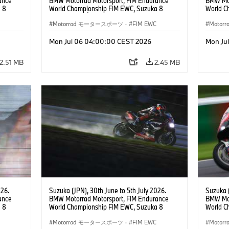
ance
BMW Motorrad Motorsport, FIM Endurance
BMW Mot
 8
World Championship FIM EWC, Suzuka 8
World C
 RR,
Hours, Team Étoile, #25 BMW M 1000 RR,
Hours, 
(all
Hikari Okubo, Kaito Toba, Motoharu Ito (all
Motorrad モータースポーツ
·
FIM EWC
#37 BMW
Moto
JPN), SST class.
(GER), 
Odendaa
Mon Jul 06 04:00:00 CEST 2026
Mon Ju
2.51 MB
2.45 MB
026.
Suzuka (JPN), 30th June to 5th July 2026.
Suzuka (
ance
BMW Motorrad Motorsport, FIM Endurance
BMW Mot
 8
World Championship FIM EWC, Suzuka 8
World C
e Team,
Hours, BMW Motorrad World Endurance Team,
Hours, 
rger
#37 BMW M 1000 RR, Markus Reiterberger
Motorrad モータースポーツ
·
FIM EWC
#37 BMW
Moto