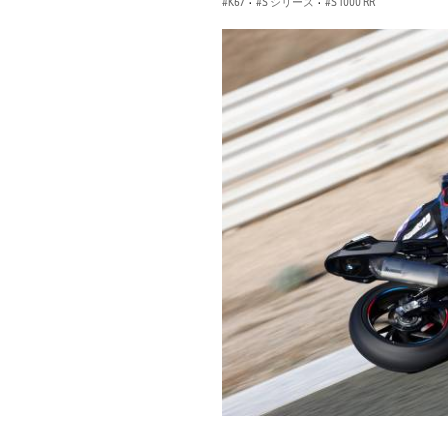
K67
·
S シリーズ
·
S 1000 RR