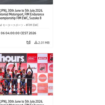
JPN), 30th June to 5th July 2026.
orrad Motorsport, FIM Endurance
hampionship FIM EWC, Suzuka 8
Team Étoile, #25 BMW M 1000 RR,
kubo, Kaito Toba, Motoharu Ito (all
rrad モータースポーツ
·
FIM EWC
T class.
l 06 04:00:00 CEST 2026
2.01 MB
JPN), 30th June to 5th July 2026.