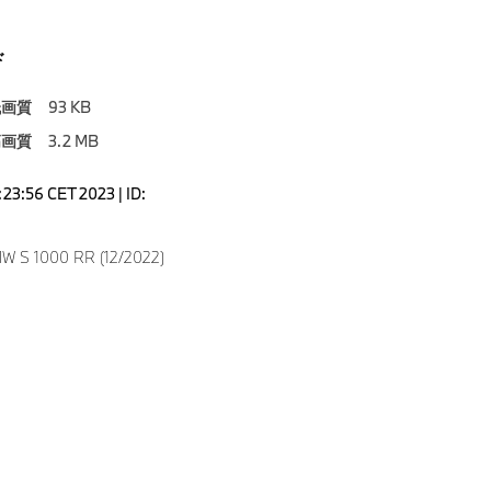
ド
低画質
93 KB
高画質
3.2 MB
3:23:56 CET 2023 | ID:
4
W S 1000 RR (12/2022)