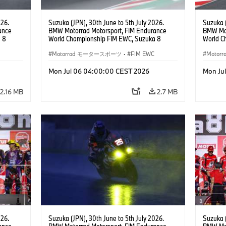
026.
Suzuka (JPN), 30th June to 5th July 2026.
Suzuka (
ance
BMW Motorrad Motorsport, FIM Endurance
BMW Mot
 8
World Championship FIM EWC, Suzuka 8
World C
ial
Hours, BMW Motorrad Motorsport Official
Hours, 
am, #76
Team Japan, AutoRace UBE Racing Team, #76
Motorrad モータースポーツ
·
FIM EWC
Hikari O
Moto
JPN),
BMW M 1000 RR, Naomichi Uramoto (JPN),
JPN), SS
son
Sylvain Guintoli (FRA), Christoph Ponsson
Mon Jul 06 04:00:00 CEST 2026
Mon Ju
(FRA), EWC class.
2.16 MB
2.7 MB
026.
Suzuka (JPN), 30th June to 5th July 2026.
Suzuka (