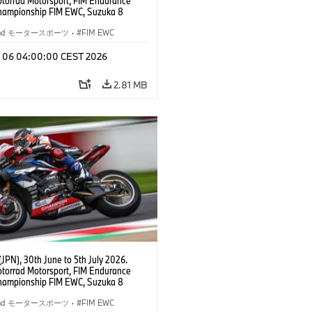
orrad Motorsport, FIM Endurance
hampionship FIM EWC, Suzuka 8
BMW Motorrad World Endurance Team,
 M 1000 RR, Markus Reiterberger
rrad モータースポーツ
·
FIM EWC
Michael van der Mark (NED), Steven
l (RSA), EWC class.
l 06 04:00:00 CEST 2026
2.81 MB
JPN), 30th June to 5th July 2026.
orrad Motorsport, FIM Endurance
hampionship FIM EWC, Suzuka 8
BMW Motorrad World Endurance Team,
 M 1000 RR, Markus Reiterberger
rrad モータースポーツ
·
FIM EWC