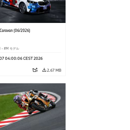
aravan (06/2026)
M
·
M モデル
l 07 04:00:06 CEST 2026
2.67 MB