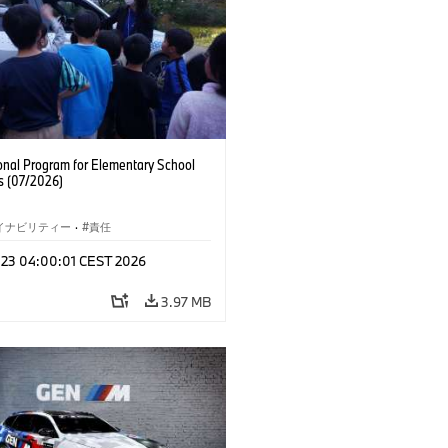
onal Program for Elementary School
s (07/2026)
イナビリティー
·
責任
l 23 04:00:01 CEST 2026
3.97 MB