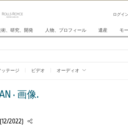
ログイ
技術、研究、開発
人物、プロフィール
遺産
モ
フッテージ
ビデオ
オーディオ
AN · 画像.
(12/2022)