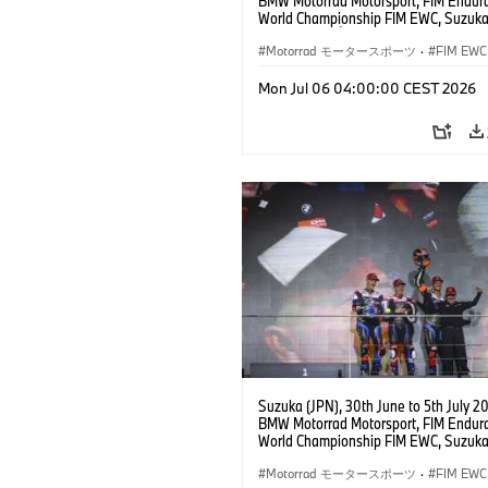
BMW Motorrad Motorsport, FIM Endur
World Championship FIM EWC, Suzuka
Hours, Team Étoile, #25 BMW M 1000
Hikari Okubo, Kaito Toba, Motoharu Ito 
Motorrad モータースポーツ
·
FIM EWC
JPN), SST class.
Mon Jul 06 04:00:00 CEST 2026
Suzuka (JPN), 30th June to 5th July 2
BMW Motorrad Motorsport, FIM Endur
World Championship FIM EWC, Suzuka
Hours, BMW Motorrad World Enduranc
#37 BMW M 1000 RR, Markus Reiterbe
Motorrad モータースポーツ
·
FIM EWC