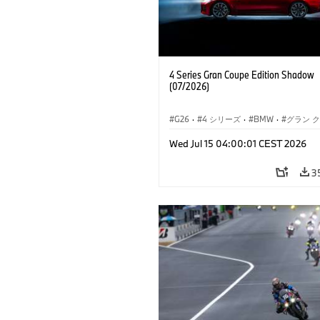
4 Series Gran Coupe Edition Shadow
(07/2026)
G26
·
4 シリーズ
·
BMW
·
グラン 
Wed Jul 15 04:00:01 CEST 2026
3