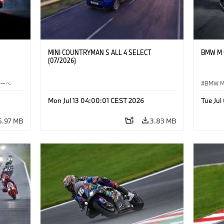
MINI COUNTRYMAN S ALL 4 SELECT
BMW M C
(07/2026)
クーペ
BMW 
Mon Jul 13 04:00:01 CEST 2026
Tue Ju
5.97 MB
3.83 MB