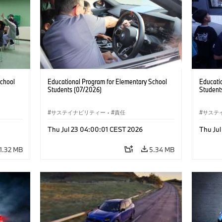
School
Educational Program for Elementary School
Educati
Students (07/2026)
Student
サステイナビリティー
·
責任
サステ
Thu Jul 23 04:00:01 CEST 2026
Thu Ju
1.32 MB
5.34 MB