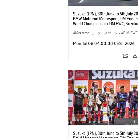
Suzuka (JPN), 30th June to 5th July 2
BMW Motorrad Motorsport, FIM Endur
World Championship FIM EWC, Suzuka
Hours, BMW Motorrad Motorsport Offic
Team Japan, AutoRace UBE Racing Te
Motorrad モータースポーツ
·
FIM EWC
BMW M 1000 RR, Naomichi Uramoto (
Sylvain Guintoli (FRA), Christoph Pons
Mon Jul 06 04:00:00 CEST 2026
(FRA), EWC class.
Suzuka (JPN), 30th June to 5th July 2