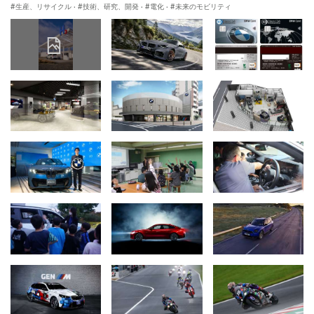
生産、リサイクル
·
技術、研究、開発
·
電化
·
未来のモビリティ