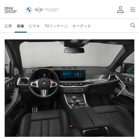
記事
画像
ビデオ
TVフッテージ
オーディオ