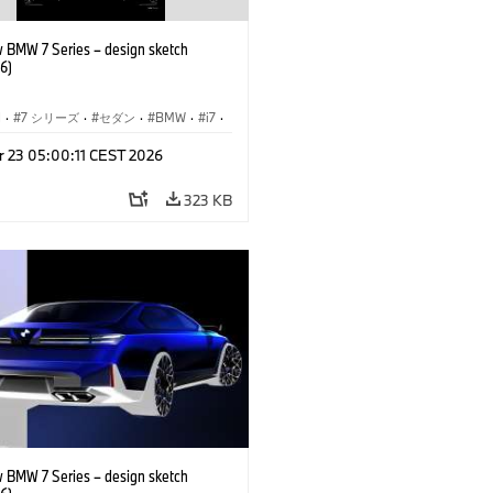
 BMW 7 Series – design sketch
6)
I
·
7 シリーズ
·
セダン
·
BMW
·
i7
·
BMW i
·
r 23 05:00:11 CEST 2026
ル
·
M760xx
323 KB
 BMW 7 Series – design sketch