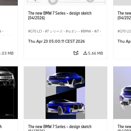
The new BMW 7 Series – design sketch
The new
(04/2026)
(04/202
W
·
G70 LCI
·
7 シリーズ
·
セダン
·
BMW
·
i7
·
G70 LC
デル
·
BMW i
·
Thu Apr 23 05:00:11 CEST 2026
Thu Ap
M モデル
·
M760xx
M モデ
0.03 MB
5.66 MB
h
The new BMW 7 Series – design sketch
The new