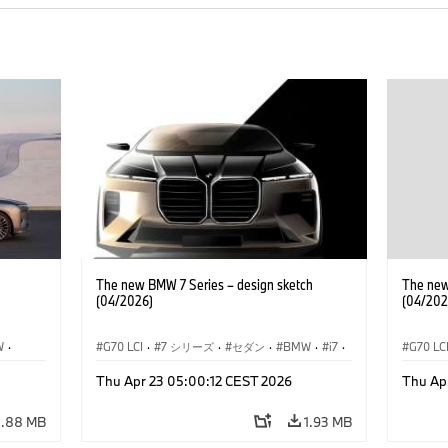
The new BMW 7 Series – design sketch
The new
(04/2026)
(04/202
W
·
G70 LCI
·
7 シリーズ
·
セダン
·
BMW
·
i7
·
G70 LC
デル
·
BMW i
·
Thu Apr 23 05:00:12 CEST 2026
Thu Ap
M モデル
·
M760xx
M モデ
4.88 MB
1.93 MB