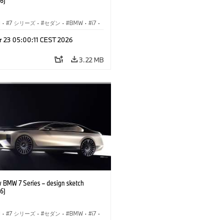
6)
I
·
7 シリーズ
·
セダン
·
BMW
·
i7
·
BMW i
·
r 23 05:00:11 CEST 2026
ル
·
M760xx
3.22 MB
 BMW 7 Series – design sketch
6)
I
·
7 シリーズ
·
セダン
·
BMW
·
i7
·