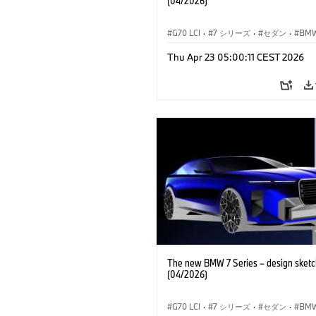
(04/2026)
G70 LCI
·
7 シリーズ
·
セダン
·
BM
BMW 
Thu Apr 23 05:00:11 CEST 2026
M モデル
·
M760xx
The new BMW 7 Series – design sketc
(04/2026)
G70 LCI
·
7 シリーズ
·
セダン
·
BM