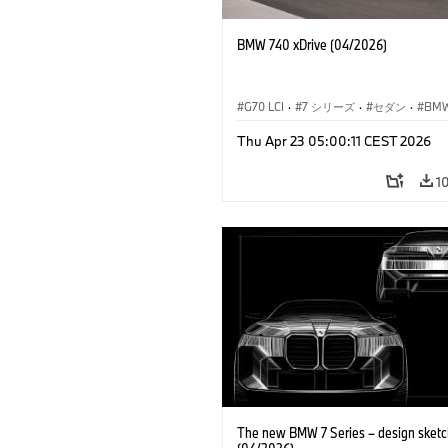
BMW 740 xDrive (04/2026)
G70 LCI
·
7 シリーズ
·
セダン
·
BM
M モ
Thu Apr 23 05:00:11 CEST 2026
M760e
·
i7
·
BMW i
1
The new BMW 7 Series – design sketc