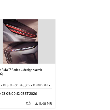
 BMW 7 Series – design sketch
6)
I
·
7 シリーズ
·
セダン
·
BMW
·
i7
·
BMW i
·
r 23 05:00:12 CEST 2026
ル
·
M760xx
11.48 MB