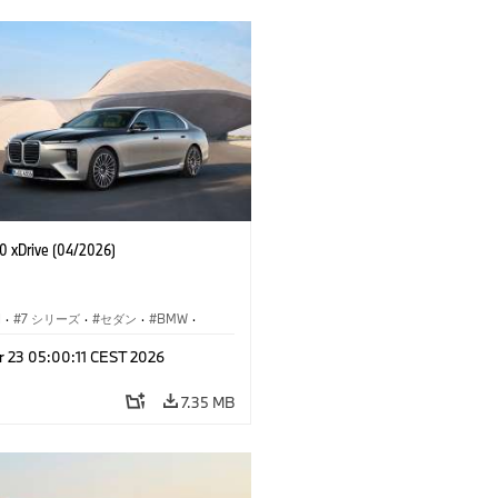
 xDrive (04/2026)
I
·
7 シリーズ
·
セダン
·
BMW
·
M モデル
·
r 23 05:00:11 CEST 2026
·
i7
·
BMW i
7.35 MB