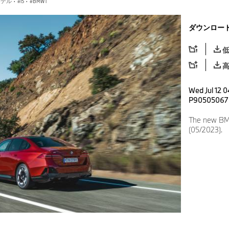
モデル
·
i5
·
BMW i
ダウンロー
Wed Jul 12 0
P90505067
The new BMW
(05/2023).