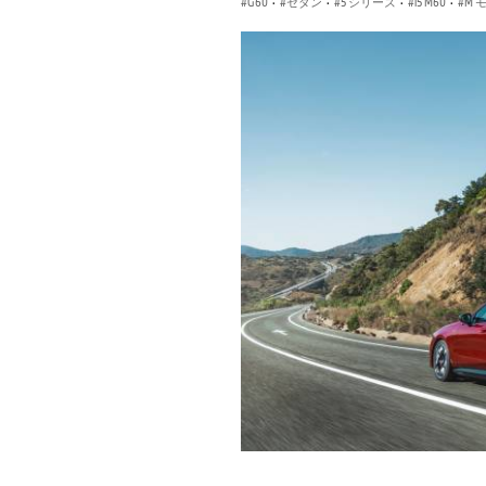
G60
·
セダン
·
5 シリーズ
·
i5 M60
·
M 