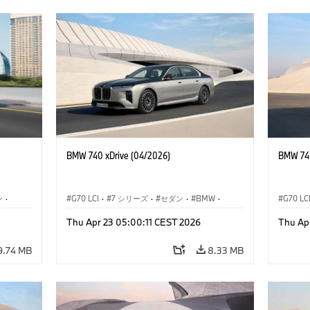
BMW 740 xDrive (04/2026)
BMW 740
ン
·
G70 LCI
·
7 シリーズ
·
セダン
·
BMW
·
G70 LC
M モデル
·
M760e
Thu Apr 23 05:00:11 CEST 2026
Thu Ap
M760e
·
i7
·
BMW i
M760e
9.74 MB
8.33 MB