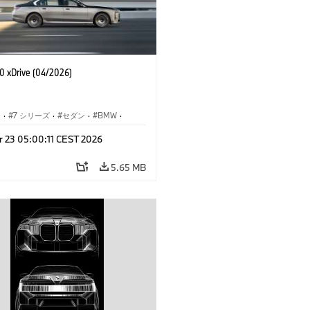
 xDrive (04/2026)
I
·
7 シリーズ
·
セダン
·
BMW
·
M モデル
·
r 23 05:00:11 CEST 2026
·
i7
·
BMW i
5.65 MB