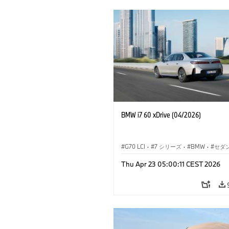
BMW i7 60 xDrive (04/2026)
G70 LCI
·
7 シリーズ
·
BMW
·
セダ
BMW i
·
i7
·
M モデル
·
M760xx
·
Thu Apr 23 05:00:11 CEST 2026