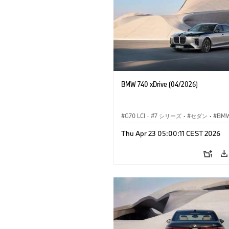
BMW 740 xDrive (04/2026)
G70 LCI
·
7 シリーズ
·
セダン
·
BM
M モ
Thu Apr 23 05:00:11 CEST 2026
M760e
·
i7
·
BMW i