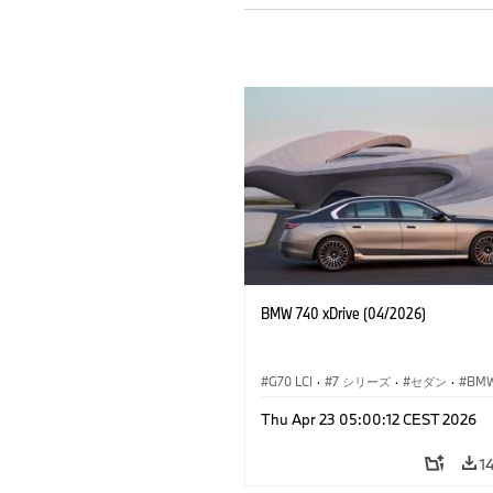
BMW 740 xDrive (04/2026)
G70 LCI
·
7 シリーズ
·
セダン
·
BM
M モ
Thu Apr 23 05:00:12 CEST 2026
M760e
·
i7
·
BMW i
1