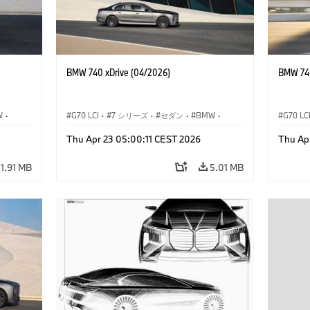
BMW 740 xDrive (04/2026)
BMW 740
W
·
G70 LCI
·
7 シリーズ
·
セダン
·
BMW
·
G70 LC
デル
·
M モデル
·
Thu Apr 23 05:00:11 CEST 2026
Thu Ap
M760e
·
i7
·
BMW i
M760e
11.91 MB
5.01 MB