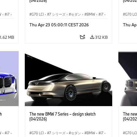
(04/2026)
(04/202
W
·
i7
·
G70 LCI
·
7 シリーズ
·
セダン
·
BMW
·
i7
·
G70 LC
i
·
BMW i
·
Thu Apr 23 05:00:11 CEST 2026
Thu Ap
M モデル
·
M760xx
M モデ
1.62 MB
312 KB
h
The new BMW 7 Series – design sketch
The new
(04/2026)
(04/202
W
·
i7
·
G70 LCI
·
7 シリーズ
·
セダン
·
BMW
·
i7
·
G70 LC