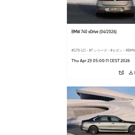
BMW 740 xDrive (04/2026)
G70 LCI
·
7 シリーズ
·
セダン
·
BM
M モ
Thu Apr 23 05:00:11 CEST 2026
M760e
·
i7
·
BMW i