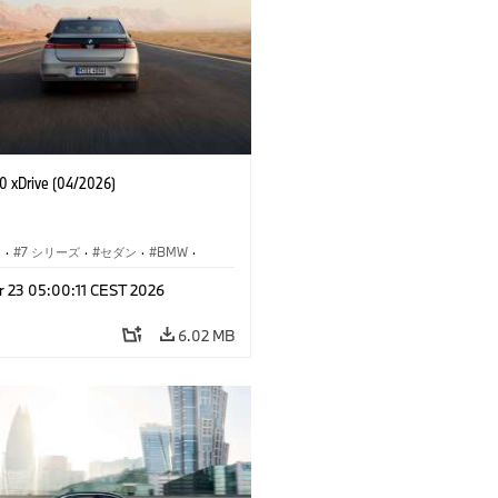
 xDrive (04/2026)
I
·
7 シリーズ
·
セダン
·
BMW
·
M モデル
·
r 23 05:00:11 CEST 2026
·
i7
·
BMW i
6.02 MB