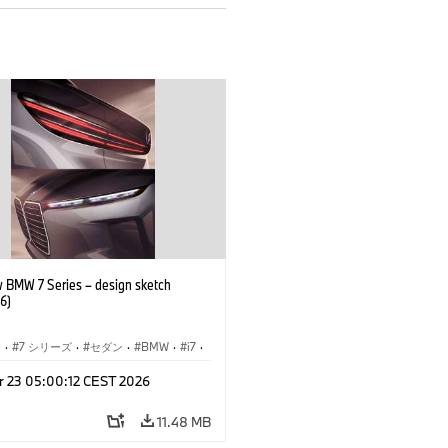
 BMW 7 Series – design sketch
6)
I
·
7 シリーズ
·
セダン
·
BMW
·
i7
·
BMW i
·
r 23 05:00:12 CEST 2026
ル
·
M760xx
11.48 MB