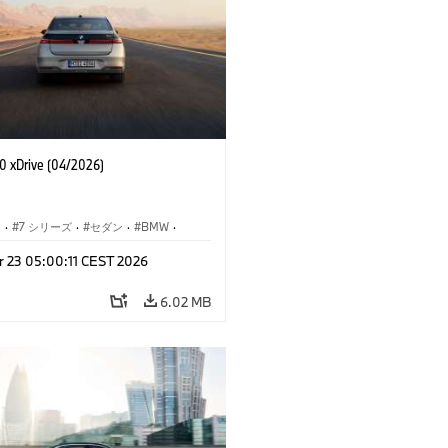
 xDrive (04/2026)
I
·
7 シリーズ
·
セダン
·
BMW
·
M モデル
·
r 23 05:00:11 CEST 2026
·
i7
·
BMW i
6.02 MB