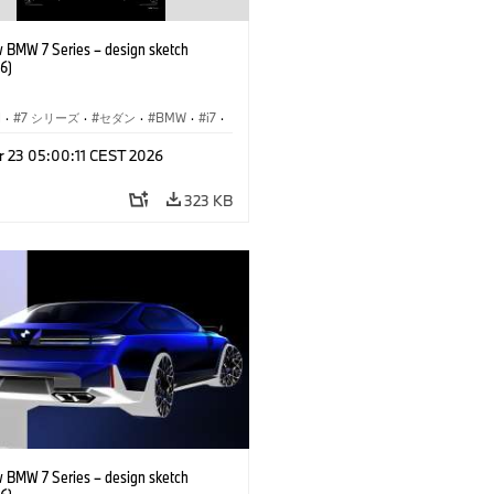
 BMW 7 Series – design sketch
6)
I
·
7 シリーズ
·
セダン
·
BMW
·
i7
·
BMW i
·
r 23 05:00:11 CEST 2026
ル
·
M760xx
323 KB
 BMW 7 Series – design sketch