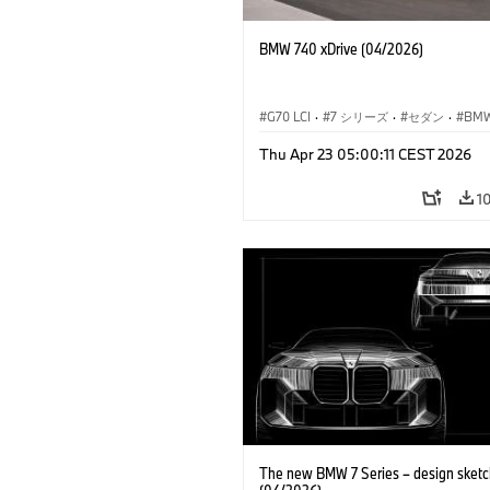
BMW 740 xDrive (04/2026)
G70 LCI
·
7 シリーズ
·
セダン
·
BM
M モ
Thu Apr 23 05:00:11 CEST 2026
M760e
·
i7
·
BMW i
1
The new BMW 7 Series – design sketc