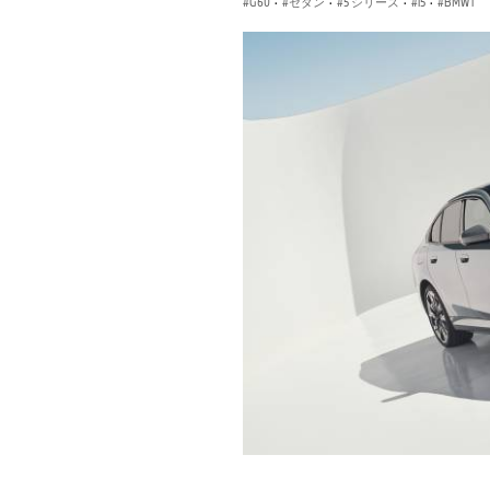
G60
·
セダン
·
5 シリーズ
·
i5
·
BMW i