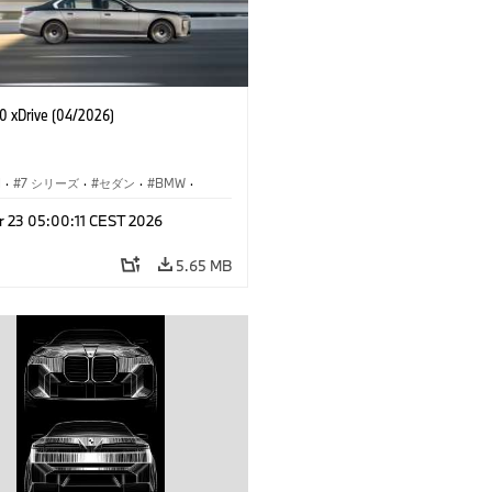
 xDrive (04/2026)
I
·
7 シリーズ
·
セダン
·
BMW
·
M モデル
·
r 23 05:00:11 CEST 2026
·
i7
·
BMW i
5.65 MB