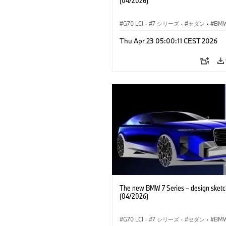
(04/2026)
G70 LCI
·
7 シリーズ
·
セダン
·
BM
BMW 
Thu Apr 23 05:00:11 CEST 2026
M モデル
·
M760xx
The new BMW 7 Series – design sketc
(04/2026)
G70 LCI
·
7 シリーズ
·
セダン
·
BM