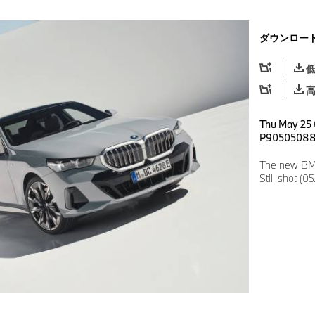
ダウンロー
Thu May 25 
P9050508
The new BMW
Still shot (0