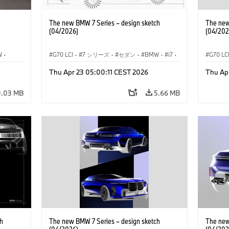
The new BMW 7 Series – design sketch
The new
(04/2026)
(04/202
W
·
G70 LCI
·
7 シリーズ
·
セダン
·
BMW
·
i7
·
G70 LC
デル
·
BMW i
·
Thu Apr 23 05:00:11 CEST 2026
Thu Ap
M モデル
·
M760xx
M モデ
0.03 MB
5.66 MB
h
The new BMW 7 Series – design sketch
The new