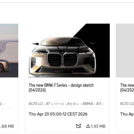
The new BMW 7 Series – design sketch
The new
(04/2026)
(04/202
W
·
G70 LCI
·
7 シリーズ
·
セダン
·
BMW
·
i7
·
G70 LC
デル
·
BMW i
·
Thu Apr 23 05:00:12 CEST 2026
Thu Ap
M モデル
·
M760xx
M モデ
4.88 MB
1.93 MB