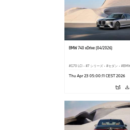
BMW 740 xDrive (04/2026)
G70 LCI
·
7 シリーズ
·
セダン
·
BM
M モ
Thu Apr 23 05:00:11 CEST 2026
M760e
·
i7
·
BMW i