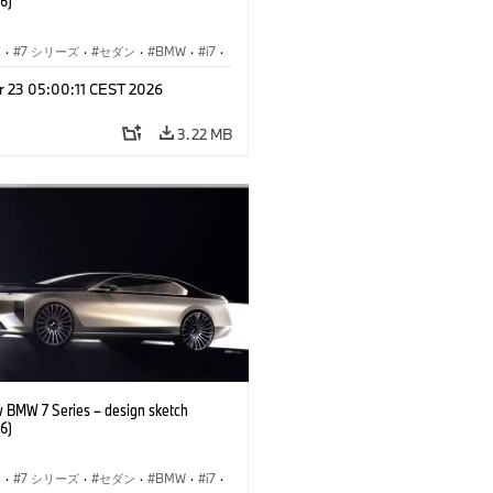
6)
I
·
7 シリーズ
·
セダン
·
BMW
·
i7
·
BMW i
·
r 23 05:00:11 CEST 2026
ル
·
M760xx
3.22 MB
 BMW 7 Series – design sketch
6)
I
·
7 シリーズ
·
セダン
·
BMW
·
i7
·