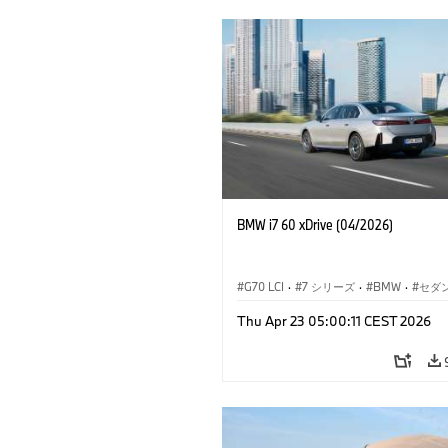
BMW i7 60 xDrive (04/2026)
G70 LCI
·
7 シリーズ
·
BMW
·
セダ
BMW i
·
i7
·
M モデル
·
M760xx
·
Thu Apr 23 05:00:11 CEST 2026