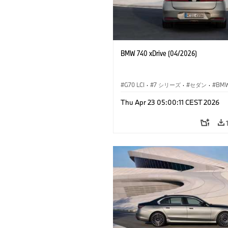
BMW 740 xDrive (04/2026)
G70 LCI
·
7 シリーズ
·
セダン
·
BM
M モ
Thu Apr 23 05:00:11 CEST 2026
M760e
·
i7
·
BMW i