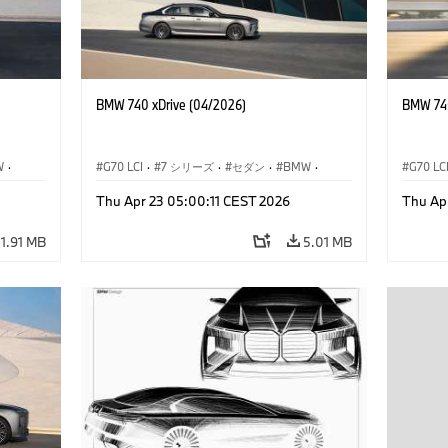
BMW 740 xDrive (04/2026)
BMW 740
W
·
G70 LCI
·
7 シリーズ
·
セダン
·
BMW
·
G70 LC
デル
·
M モデル
·
Thu Apr 23 05:00:11 CEST 2026
Thu Ap
M760e
·
i7
·
BMW i
M760e
11.91 MB
5.01 MB