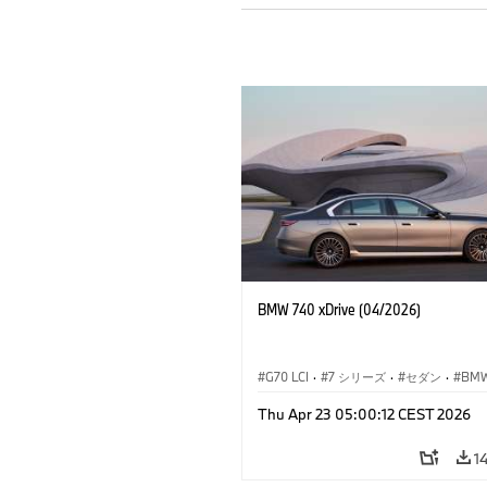
BMW 740 xDrive (04/2026)
G70 LCI
·
7 シリーズ
·
セダン
·
BM
M モ
Thu Apr 23 05:00:12 CEST 2026
M760e
·
i7
·
BMW i
1