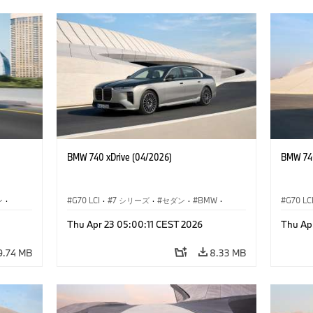
BMW 740 xDrive (04/2026)
BMW 740
ン
·
G70 LCI
·
7 シリーズ
·
セダン
·
BMW
·
G70 LC
M モデル
·
M760e
Thu Apr 23 05:00:11 CEST 2026
Thu Ap
M760e
·
i7
·
BMW i
M760e
9.74 MB
8.33 MB