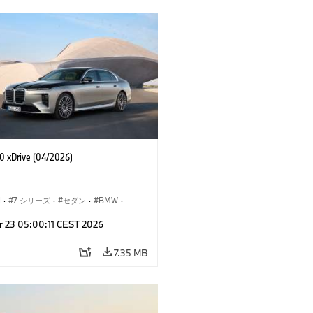
 xDrive (04/2026)
I
·
7 シリーズ
·
セダン
·
BMW
·
M モデル
·
r 23 05:00:11 CEST 2026
·
i7
·
BMW i
7.35 MB