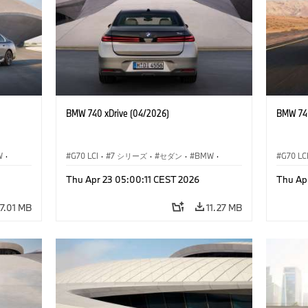
BMW 740 xDrive (04/2026)
BMW 740
W
·
G70 LCI
·
7 シリーズ
·
セダン
·
BMW
·
G70 LC
デル
·
M モデル
·
Thu Apr 23 05:00:11 CEST 2026
Thu Ap
M760e
·
i7
·
BMW i
M760e
7.01 MB
11.27 MB