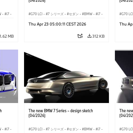
(04/2026)
(04/202
W
·
i7
·
G70 LCI
·
7 シリーズ
·
セダン
·
BMW
·
i7
·
G70 LC
i
·
BMW i
·
Thu Apr 23 05:00:11 CEST 2026
Thu Ap
M モデル
·
M760xx
M モデ
1.62 MB
312 KB
h
The new BMW 7 Series – design sketch
The new
(04/2026)
(04/202
W
·
i7
·
G70 LCI
·
7 シリーズ
·
セダン
·
BMW
·
i7
·
G70 LC