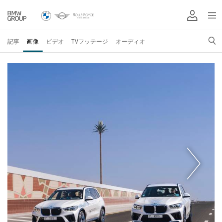
記事
画像
ビデオ
TVフッテージ
オーディオ