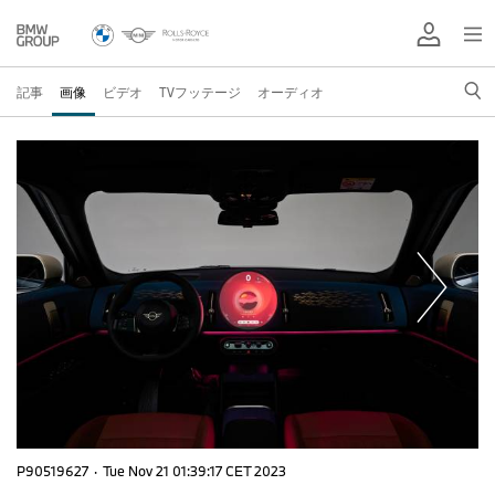
記事
画像
ビデオ
TVフッテージ
オーディオ
P90519627
·
Tue Nov 21 01:39:17 CET 2023