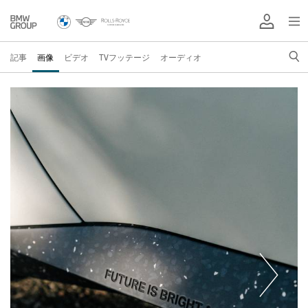
記事
画像
ビデオ
TVフッテージ
オーディオ