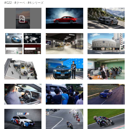
G22
·
クーペ
·
4 シリーズ