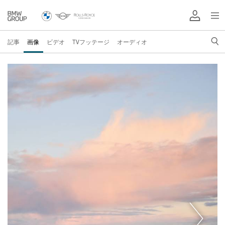
記事
画像
ビデオ
TVフッテージ
オーディオ