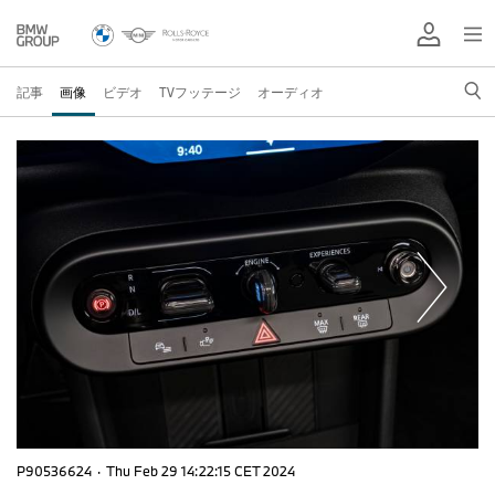
記事
画像
ビデオ
TVフッテージ
オーディオ
P90536624
·
Thu Feb 29 14:22:15 CET 2024