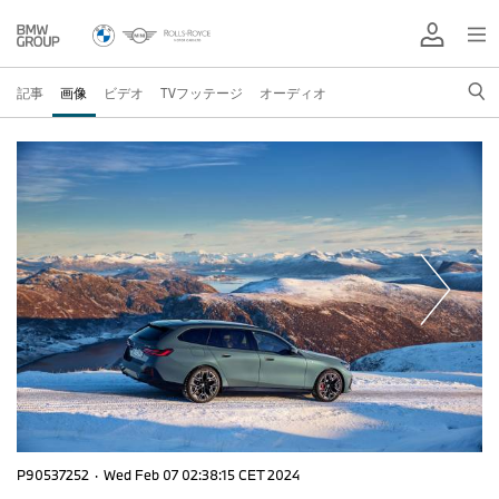
記事
画像
ビデオ
TVフッテージ
オーディオ
P90537252
·
Wed Feb 07 02:38:15 CET 2024