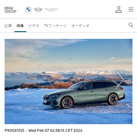
記事
画像
ビデオ
TVフッテージ
オーディオ
P90537255
·
Wed Feb 07 02:38:15 CET 2024