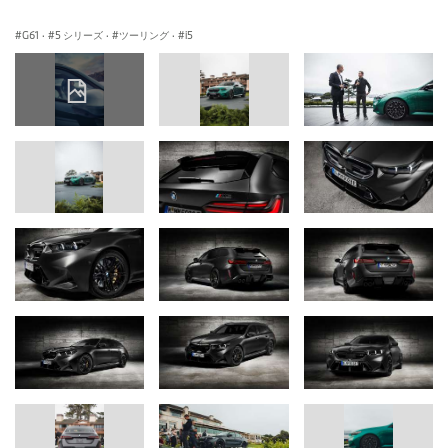
G61
·
5 シリーズ
·
ツーリング
·
i5