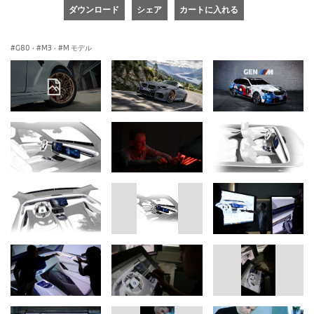
ダウンロード
シェア
カートに入れる
G80
·
M3
·
M モデル