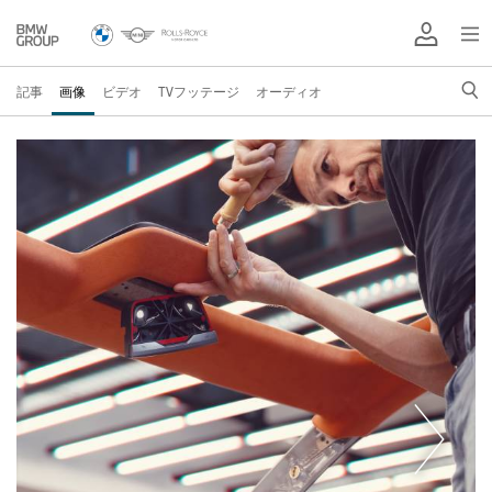
記事
画像
ビデオ
TVフッテージ
オーディオ