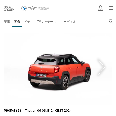
記事
画像
ビデオ
TVフッテージ
オーディオ
P90545626
·
Thu Jun 06 03:15:24 CEST 2024