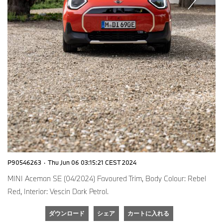
P90546263
·
Thu Jun 06 03:15:21 CEST 2024
MINI Aceman SE (04/2024) Favoured Trim, Body Colour: Rebel
Red, Interior: Vescin Dark Petrol.
ダウンロード
シェア
カートに入れる