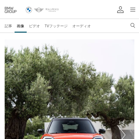
記事
画像
ビデオ
TVフッテージ
オーディオ