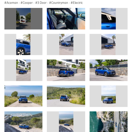
Aceman
·
Cooper
·
3 Door
·
Countryman
·
Electric