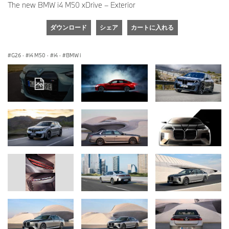
The new BMW i4 M50 xDrive – Exterior
ダウンロード
シェア
カートに入れる
G26
·
i4 M50
·
i4
·
BMW i