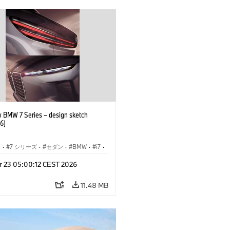
 BMW 7 Series – design sketch
6)
I
·
7 シリーズ
·
セダン
·
BMW
·
i7
·
BMW i
·
r 23 05:00:12 CEST 2026
ル
·
M760xx
11.48 MB