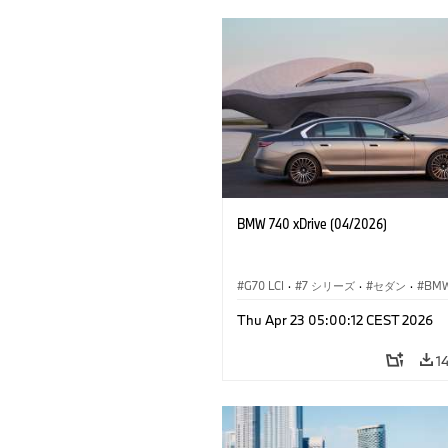
BMW 740 xDrive (04/2026)
G70 LCI
·
7 シリーズ
·
セダン
·
BM
M モ
Thu Apr 23 05:00:12 CEST 2026
M760e
·
i7
·
BMW i
1