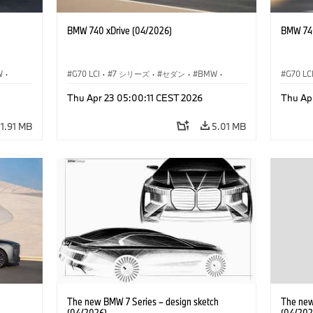
BMW 740 xDrive (04/2026)
BMW 740
W
·
G70 LCI
·
7 シリーズ
·
セダン
·
BMW
·
G70 LC
デル
·
M モデル
·
Thu Apr 23 05:00:11 CEST 2026
Thu Ap
M760e
·
i7
·
BMW i
M760e
11.91 MB
5.01 MB
The new BMW 7 Series – design sketch
The new
(04/2026)
(04/202