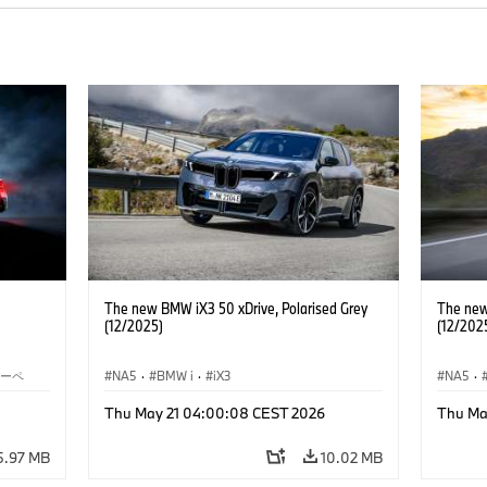
The new BMW iX3 50 xDrive, Polarised Grey
The new
(12/2025)
(12/202
クーペ
NA5
·
BMW i
·
iX3
NA5
·
Thu May 21 04:00:08 CEST 2026
Thu Ma
5.97 MB
10.02 MB