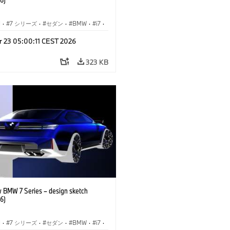
I
·
7 シリーズ
·
セダン
·
BMW
·
i7
·
BMW i
·
r 23 05:00:11 CEST 2026
ル
·
M760xx
323 KB
 BMW 7 Series – design sketch
6)
I
·
7 シリーズ
·
セダン
·
BMW
·
i7
·