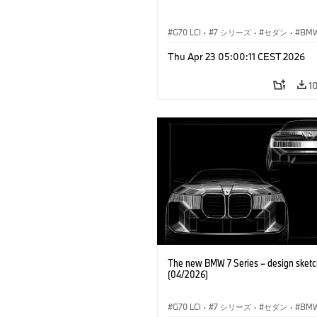
G70 LCI
·
7 シリーズ
·
セダン
·
BM
M モ
Thu Apr 23 05:00:11 CEST 2026
M760e
·
i7
·
BMW i
1
The new BMW 7 Series – design sketc
(04/2026)
G70 LCI
·
7 シリーズ
·
セダン
·
BM