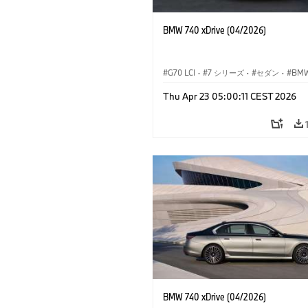
BMW 740 xDrive (04/2026)
G70 LCI
·
7 シリーズ
·
セダン
·
BM
M モ
Thu Apr 23 05:00:11 CEST 2026
M760e
·
i7
·
BMW i
BMW 740 xDrive (04/2026)