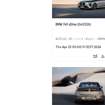
BMW 740 xDrive (04/2026)
G70 LCI
·
7 シリーズ
·
セダン
·
BM
M モ
Thu Apr 23 05:00:11 CEST 2026
M760e
·
i7
·
BMW i