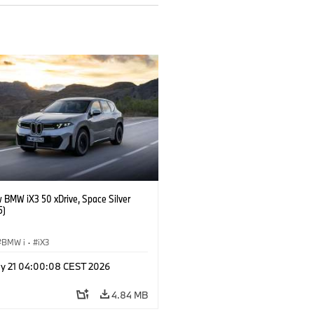
 BMW iX3 50 xDrive, Space Silver
5)
BMW i
·
iX3
y 21 04:00:08 CEST 2026
4.84 MB