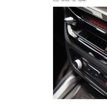
G26
·
i4 M50
·
i4
·
BMW i