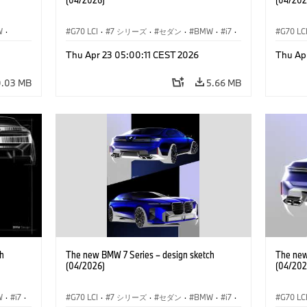
W
·
G70 LCI
·
7 シリーズ
·
セダン
·
BMW
·
i7
·
G70 LC
デル
·
BMW i
·
Thu Apr 23 05:00:11 CEST 2026
Thu Ap
M モデル
·
M760xx
M モデ
0.03 MB
5.66 MB
h
The new BMW 7 Series – design sketch
The new
(04/2026)
(04/202
W
·
i7
·
G70 LCI
·
7 シリーズ
·
セダン
·
BMW
·
i7
·
G70 LC