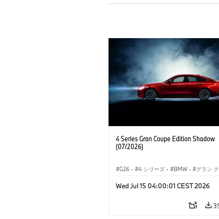
4 Series Gran Coupe Edition Shadow
(07/2026)
G26
·
4 シリーズ
·
BMW
·
グラン 
Wed Jul 15 04:00:01 CEST 2026
3