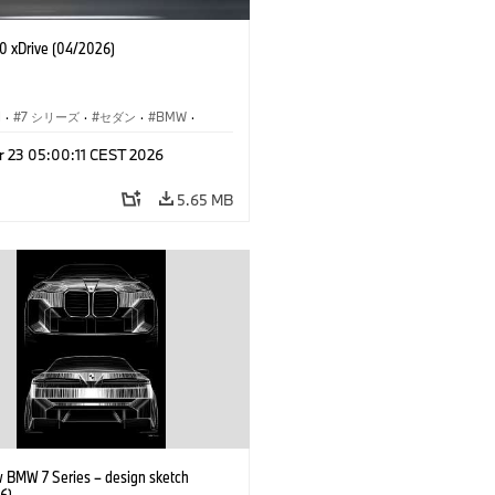
 xDrive (04/2026)
I
·
7 シリーズ
·
セダン
·
BMW
·
M モデル
·
r 23 05:00:11 CEST 2026
·
i7
·
BMW i
5.65 MB
 BMW 7 Series – design sketch
6)