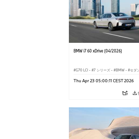
BMW i7 60 xDrive (04/2026)
G70 LCI
·
7 シリーズ
·
BMW
·
セダ
BMW i
·
i7
·
M モデル
·
M760xx
·
Thu Apr 23 05:00:11 CEST 2026