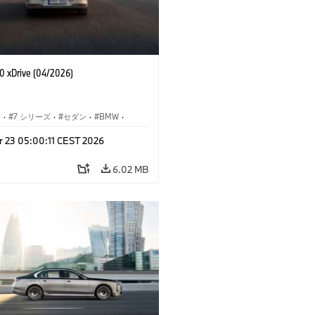
 xDrive (04/2026)
I
·
7 シリーズ
·
セダン
·
BMW
·
M モデル
·
r 23 05:00:11 CEST 2026
·
i7
·
BMW i
6.02 MB