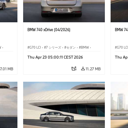
BMW 740 xDrive (04/2026)
BMW 740
W
·
G70 LCI
·
7 シリーズ
·
セダン
·
BMW
·
G70 LC
デル
·
M モデル
·
Thu Apr 23 05:00:11 CEST 2026
Thu Ap
M760e
·
i7
·
BMW i
M760e
7.01 MB
11.27 MB