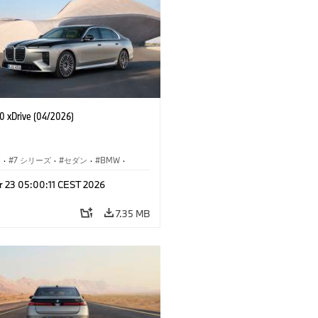
 xDrive (04/2026)
I
·
7 シリーズ
·
セダン
·
BMW
·
M モデル
·
r 23 05:00:11 CEST 2026
·
i7
·
BMW i
7.35 MB