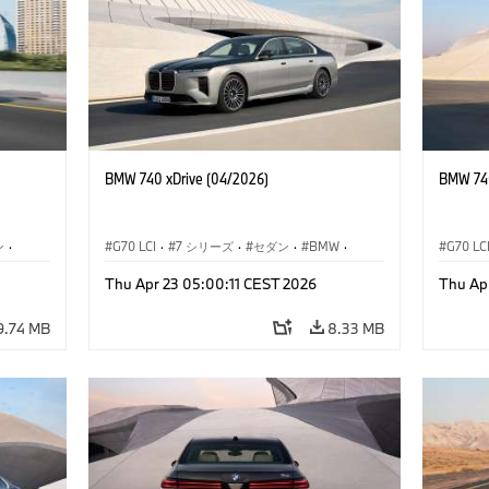
BMW 740 xDrive (04/2026)
BMW 740
ン
·
G70 LCI
·
7 シリーズ
·
セダン
·
BMW
·
G70 LC
M モデル
·
M760e
Thu Apr 23 05:00:11 CEST 2026
Thu Ap
M760e
·
i7
·
BMW i
M760e
9.74 MB
8.33 MB