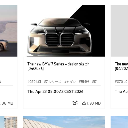
The new BMW 7 Series – design sketch
The new
(04/2026)
(04/202
W
·
G70 LCI
·
7 シリーズ
·
セダン
·
BMW
·
i7
·
G70 LC
デル
·
BMW i
·
Thu Apr 23 05:00:12 CEST 2026
Thu Ap
M モデル
·
M760xx
M モデ
4.88 MB
1.93 MB