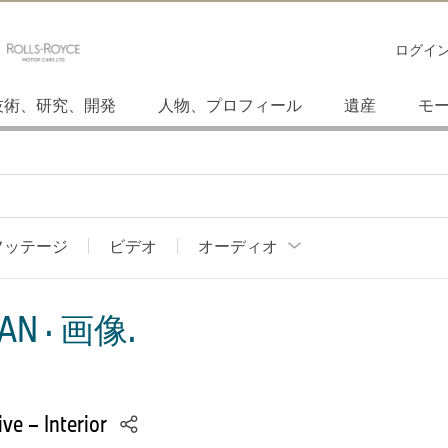
ログイ
技術、研究、開発
人物、プロフィール
遺産
モ
フッテージ
ビデオ
オーディオ
AN · 画像.
e – Interior