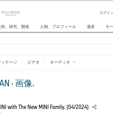
ログイ
技術、研究、開発
人物、プロフィール
遺産
モ
フッテージ
ビデオ
オーディオ
AN · 画像.
MINI with The New MINI Family. (04/2024)