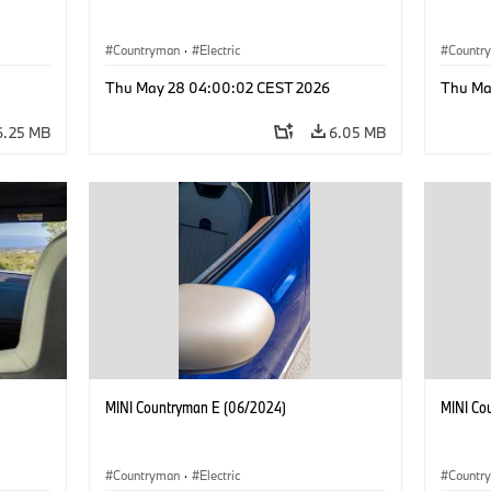
Countryman
·
Electric
Countr
Thu May 28 04:00:02 CEST 2026
Thu Ma
6.25 MB
6.05 MB
MINI Countryman E (06/2024)
MINI Co
Countryman
·
Electric
Countr