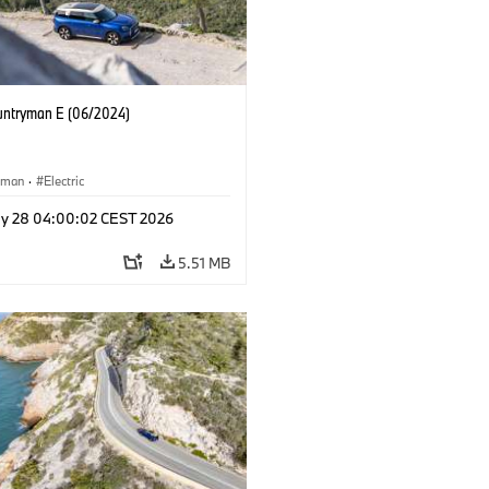
untryman E (06/2024)
yman
·
Electric
y 28 04:00:02 CEST 2026
5.51 MB