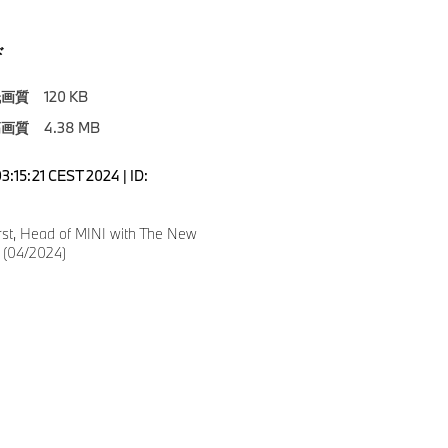
ド
低画質
120 KB
高画質
4.38 MB
3:15:21 CEST 2024 | ID:
rst, Head of MINI with The New
. (04/2024)