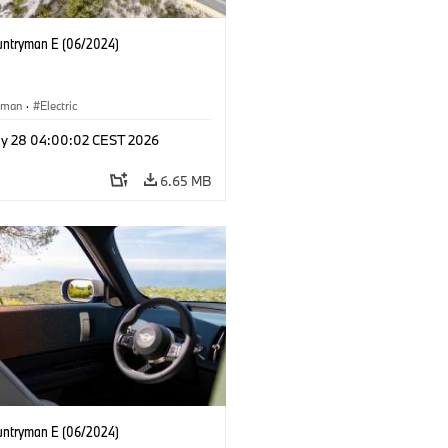
untryman E (06/2024)
yman
·
Electric
y 28 04:00:02 CEST 2026
6.65 MB
untryman E (06/2024)