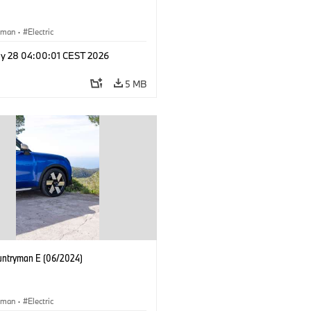
yman
·
Electric
y 28 04:00:01 CEST 2026
5 MB
untryman E (06/2024)
yman
·
Electric