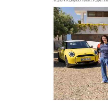
Aceman
·
Countryman
·
Electric
·
Cooper
·
3 