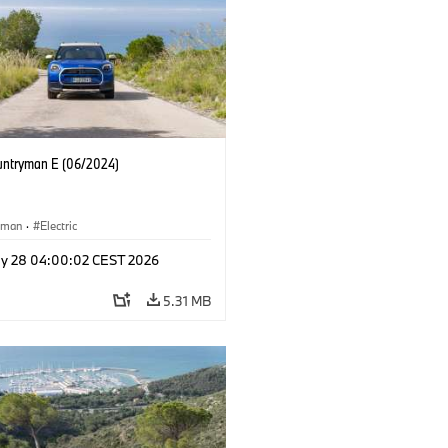
untryman E (06/2024)
yman
·
Electric
y 28 04:00:02 CEST 2026
5.31 MB