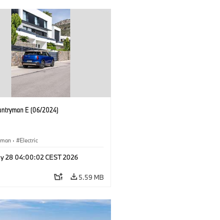
untryman E (06/2024)
yman
·
Electric
y 28 04:00:02 CEST 2026
5.59 MB