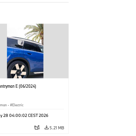
untryman E (06/2024)
yman
·
Electric
y 28 04:00:02 CEST 2026
5.21 MB