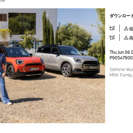
Door
ダウンロー
Thu Jun 06 0
P90547900
Stefanie Wu
MINI Family