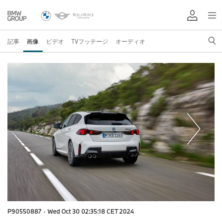
記事
画像
ビデオ
TVフッテージ
オーディオ
P90550887
·
Wed Oct 30 02:35:18 CET 2024