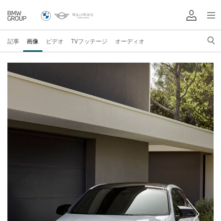
記事
画像
ビデオ
TVフッテージ
オーディオ