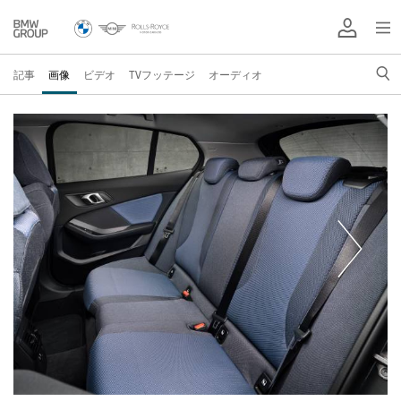
記事
画像
ビデオ
TVフッテージ
オーディオ