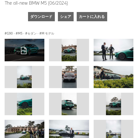
The all-new BMW M5 (06/2024)
ダウンロード
シェア
カートに入れる
G90
·
M5
·
セダン
·
M モデル