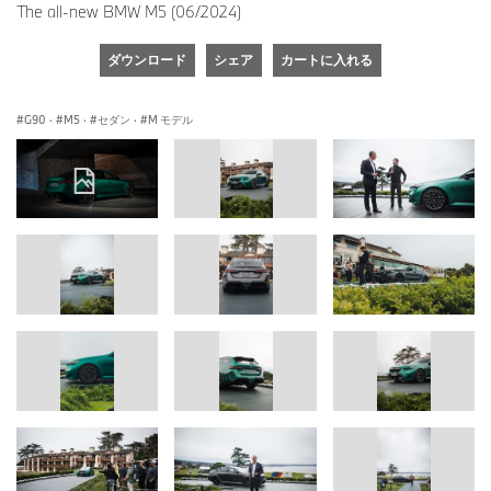
The all-new BMW M5 (06/2024)
ダウンロード
シェア
カートに入れる
G90
·
M5
·
セダン
·
M モデル