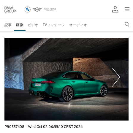
記事
画像
ビデオ
TVフッテージ
オーディオ
P90557408
·
Wed Oct 02 06:33:10 CEST 2024