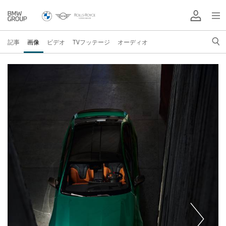
記事
画像
ビデオ
TVフッテージ
オーディオ