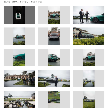
G90
·
M5
·
セダン
·
M モデル