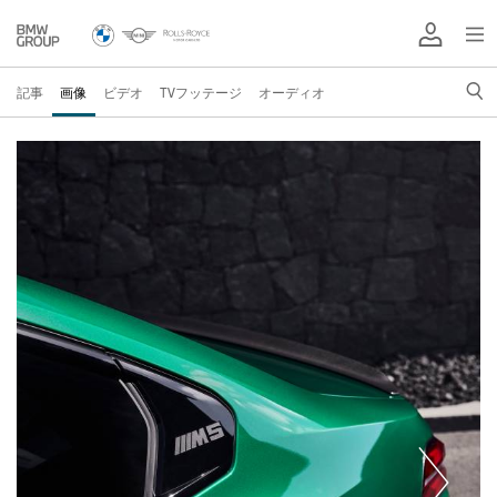
記事
画像
ビデオ
TVフッテージ
オーディオ