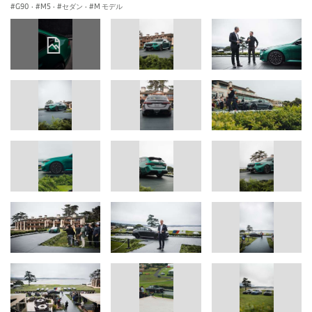
G90
·
M5
·
セダン
·
M モデル