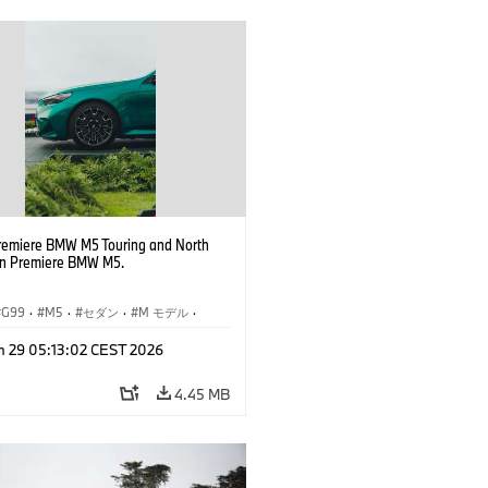
remiere BMW M5 Touring and North
n Premiere BMW M5.
G99
·
M5
·
セダン
·
M モデル
·
ング
n 29 05:13:02 CEST 2026
4.45 MB