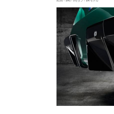
G90
·
M5
·
セダン
·
M モデル