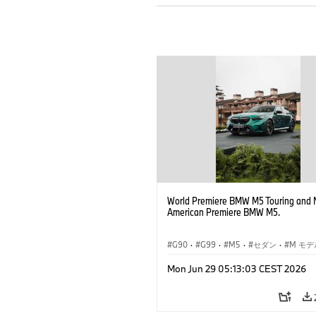
World Premiere BMW M5 Touring and 
American Premiere BMW M5.
G90
·
G99
·
M5
·
セダン
·
M モデ
ツーリング
Mon Jun 29 05:13:03 CEST 2026