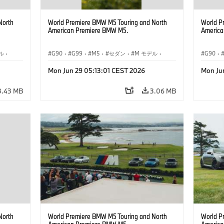
North
World Premiere BMW M5 Touring and North
World P
American Premiere BMW M5.
America
ル
·
G90
·
G99
·
M5
·
セダン
·
M モデル
·
G90
·
ツーリング
ツーリ
Mon Jun 29 05:13:01 CEST 2026
Mon Ju
3.43 MB
3.06 MB
North
World Premiere BMW M5 Touring and North
World P