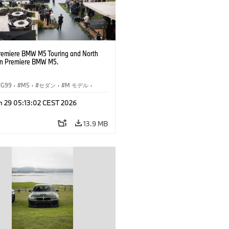
remiere BMW M5 Touring and North
n Premiere BMW M5.
G99
·
M5
·
セダン
·
M モデル
·
ング
n 29 05:13:02 CEST 2026
13.9 MB