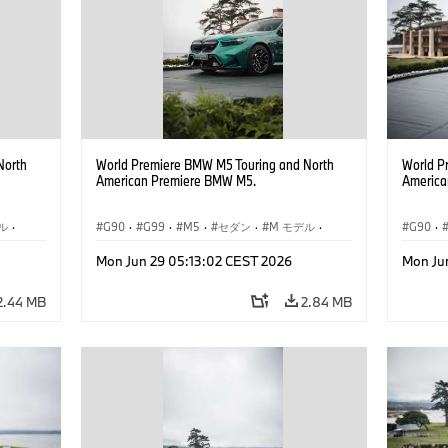
North
World Premiere BMW M5 Touring and North
World P
American Premiere BMW M5.
America
ル
·
G90
·
G99
·
M5
·
セダン
·
M モデル
·
G90
·
ツーリング
ツーリ
Mon Jun 29 05:13:02 CEST 2026
Mon Ju
2.44 MB
2.84 MB