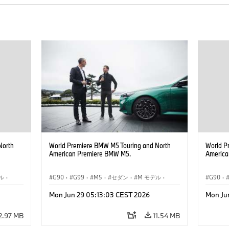
North
World Premiere BMW M5 Touring and North
World P
American Premiere BMW M5.
America
ル
·
G90
·
G99
·
M5
·
セダン
·
M モデル
·
G90
·
ツーリング
ツーリ
Mon Jun 29 05:13:03 CEST 2026
Mon Ju
2.97 MB
11.54 MB