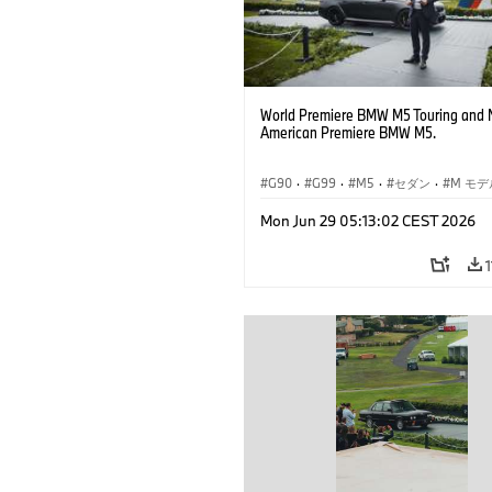
World Premiere BMW M5 Touring and 
American Premiere BMW M5.
G90
·
G99
·
M5
·
セダン
·
M モデ
ツーリング
Mon Jun 29 05:13:02 CEST 2026