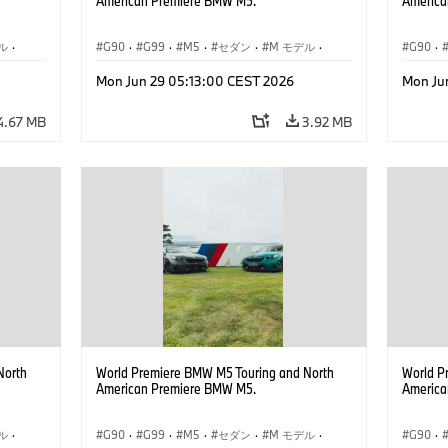
American Premiere BMW M5.
America
ル
·
G90
·
G99
·
M5
·
セダン
·
M モデル
·
G90
·
ツーリング
ツーリ
Mon Jun 29 05:13:00 CEST 2026
Mon Ju
4.67 MB
3.92 MB
North
World Premiere BMW M5 Touring and North
World P
American Premiere BMW M5.
America
ル
·
G90
·
G99
·
M5
·
セダン
·
M モデル
·
G90
·