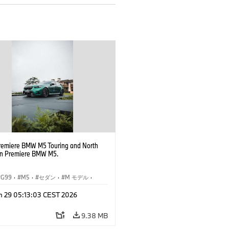
remiere BMW M5 Touring and North
n Premiere BMW M5.
G99
·
M5
·
セダン
·
M モデル
·
ング
n 29 05:13:03 CEST 2026
9.38 MB