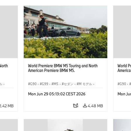
North
World Premiere BMW M5 Touring and North
World P
American Premiere BMW M5.
America
ル
·
G90
·
G99
·
M5
·
セダン
·
M モデル
·
G90
·
ツーリング
ツーリ
Mon Jun 29 05:13:02 CEST 2026
Mon Ju
2.42 MB
4.48 MB