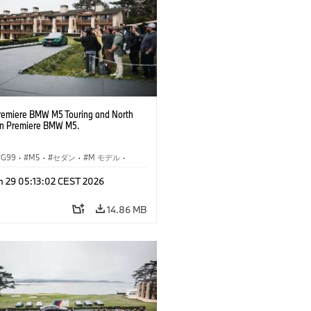
remiere BMW M5 Touring and North
n Premiere BMW M5.
G99
·
M5
·
セダン
·
M モデル
·
ング
n 29 05:13:02 CEST 2026
14.86 MB