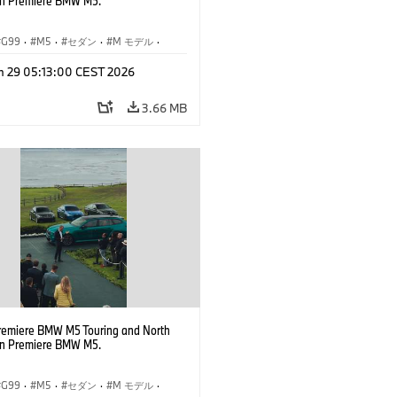
n Premiere BMW M5.
G99
·
M5
·
セダン
·
M モデル
·
ング
n 29 05:13:00 CEST 2026
3.66 MB
remiere BMW M5 Touring and North
n Premiere BMW M5.
G99
·
M5
·
セダン
·
M モデル
·