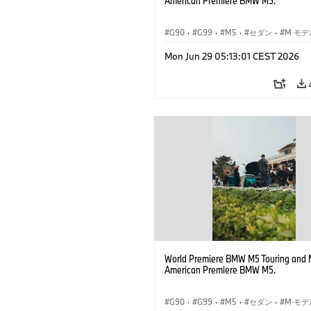
American Premiere BMW M5.
G90
·
G99
·
M5
·
セダン
·
M モデ
ツーリング
Mon Jun 29 05:13:01 CEST 2026
World Premiere BMW M5 Touring and 
American Premiere BMW M5.
G90
·
G99
·
M5
·
セダン
·
M モデ