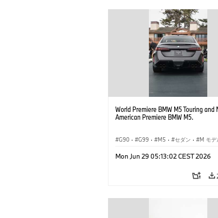
World Premiere BMW M5 Touring and 
American Premiere BMW M5.
G90
·
G99
·
M5
·
セダン
·
M モデ
ツーリング
Mon Jun 29 05:13:02 CEST 2026