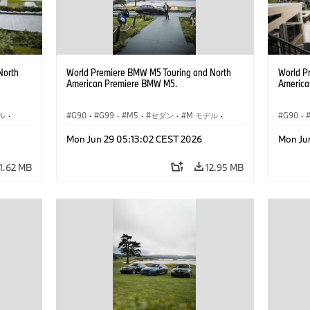
North
World Premiere BMW M5 Touring and North
World P
American Premiere BMW M5.
America
ル
·
G90
·
G99
·
M5
·
セダン
·
M モデル
·
G90
·
ツーリング
ツーリ
Mon Jun 29 05:13:02 CEST 2026
Mon Ju
11.62 MB
12.95 MB