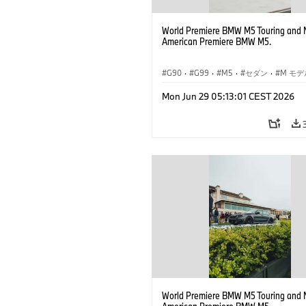
World Premiere BMW M5 Touring and 
American Premiere BMW M5.
G90
·
G99
·
M5
·
セダン
·
M モデ
ツーリング
Mon Jun 29 05:13:01 CEST 2026
World Premiere BMW M5 Touring and 