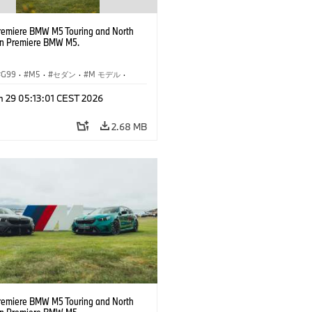
remiere BMW M5 Touring and North
n Premiere BMW M5.
G99
·
M5
·
セダン
·
M モデル
·
ング
n 29 05:13:01 CEST 2026
2.68 MB
remiere BMW M5 Touring and North