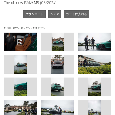
The all-new BMW M5 (06/2024)
ダウンロード
シェア
カートに入れる
G90
·
M5
·
セダン
·
M モデル