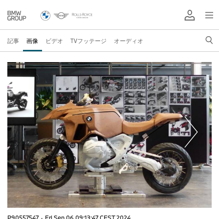
記事
画像
ビデオ
TVフッテージ
オーディオ
P90557547
·
Fri Sep 06 09:13:47 CEST 2024