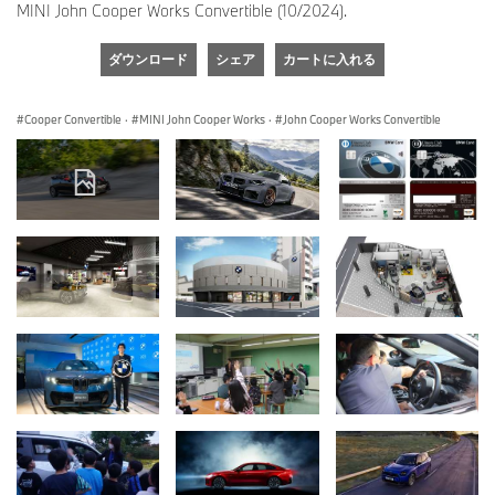
MINI John Cooper Works Convertible (10/2024).
ダウンロード
シェア
カートに入れる
Cooper Convertible
·
MINI John Cooper Works
·
John Cooper Works Convertible