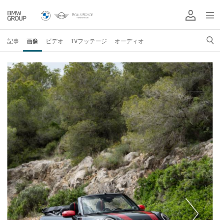
記事
画像
ビデオ
TVフッテージ
オーディオ