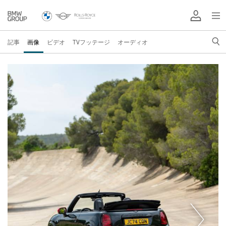
記事
画像
ビデオ
TVフッテージ
オーディオ