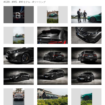
G99
·
M5
·
M モデル
·
ツーリング