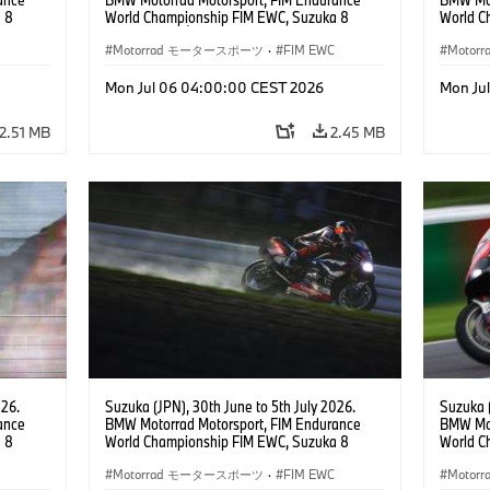
 8
World Championship FIM EWC, Suzuka 8
World C
 RR,
Hours, Team Étoile, #25 BMW M 1000 RR,
Hours, 
(all
Hikari Okubo, Kaito Toba, Motoharu Ito (all
Motorrad モータースポーツ
·
FIM EWC
#37 BMW
Moto
JPN), SST class.
(GER), 
Odendaa
Mon Jul 06 04:00:00 CEST 2026
Mon Ju
2.51 MB
2.45 MB
026.
Suzuka (JPN), 30th June to 5th July 2026.
Suzuka (
ance
BMW Motorrad Motorsport, FIM Endurance
BMW Mot
 8
World Championship FIM EWC, Suzuka 8
World C
e Team,
Hours, BMW Motorrad World Endurance Team,
Hours, 
rger
#37 BMW M 1000 RR, Markus Reiterberger
Motorrad モータースポーツ
·
FIM EWC
#37 BMW
Moto