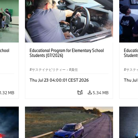
School
Educational Program for Elementary School
Educati
Students (07/2026)
Student
サステイナビリティー
·
責任
サステ
Thu Jul 23 04:00:01 CEST 2026
Thu Ju
1.32 MB
5.34 MB