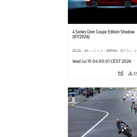
4 Series Gran Coupe Edition Shadow
(07/2026)
G26
·
4 シリーズ
·
BMW
·
グラン 
Wed Jul 15 04:00:01 CEST 2026
3