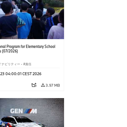
onal Program for Elementary School
s (07/2026)
イナビリティー
·
責任
l 23 04:00:01 CEST 2026
3.97 MB