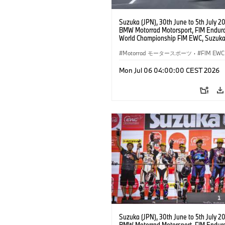
Suzuka (JPN), 30th June to 5th July 2
BMW Motorrad Motorsport, FIM Endur
World Championship FIM EWC, Suzuka
Hours, BMW Motorrad Motorsport Offic
Team Japan, AutoRace UBE Racing Te
Motorrad モータースポーツ
·
FIM EWC
BMW M 1000 RR, Naomichi Uramoto (
Sylvain Guintoli (FRA), Christoph Pons
Mon Jul 06 04:00:00 CEST 2026
(FRA), EWC class.
Suzuka (JPN), 30th June to 5th July 2
BMW Motorrad Motorsport, FIM Endur