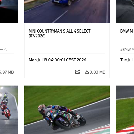
MINI COUNTRYMAN S ALL 4 SELECT
BMW M C
(07/2026)
クーペ
BMW 
Mon Jul 13 04:00:01 CEST 2026
Tue Ju
5.97 MB
3.83 MB