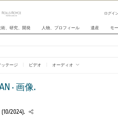
ログイ
技術、研究、開発
人物、プロフィール
遺産
モ
フッテージ
ビデオ
オーディオ
AN · 画像.
S (10/2024).