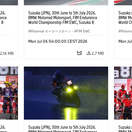
026.
Suzuka (JPN), 30th June to 5th July 2026.
Suzuka (
ance
BMW Motorrad Motorsport, FIM Endurance
BMW Mot
 8
World Championship FIM EWC, Suzuka 8
World C
ial
Hours, BMW Motorrad Motorsport Official
Hours, 
am, #76
Team Japan, AutoRace UBE Racing Team, #76
Motorrad モータースポーツ
·
FIM EWC
Hikari O
Moto
JPN),
BMW M 1000 RR, Naomichi Uramoto (JPN),
JPN), SS
son
Sylvain Guintoli (FRA), Christoph Ponsson
Mon Jul 06 04:00:00 CEST 2026
Mon Ju
(FRA), EWC class.
2.16 MB
2.7 MB
026.
Suzuka (JPN), 30th June to 5th July 2026.
Suzuka (
ance
BMW Motorrad Motorsport, FIM Endurance
BMW Mot