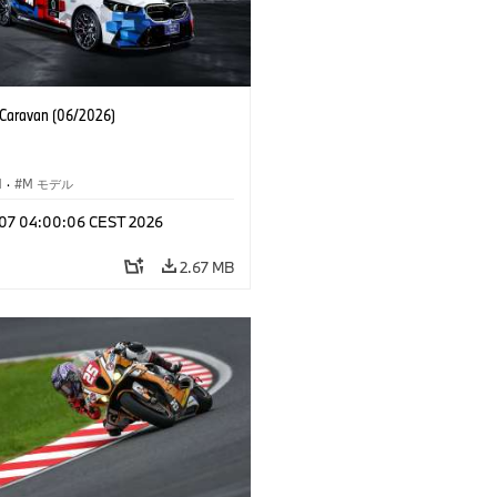
aravan (06/2026)
M
·
M モデル
l 07 04:00:06 CEST 2026
2.67 MB