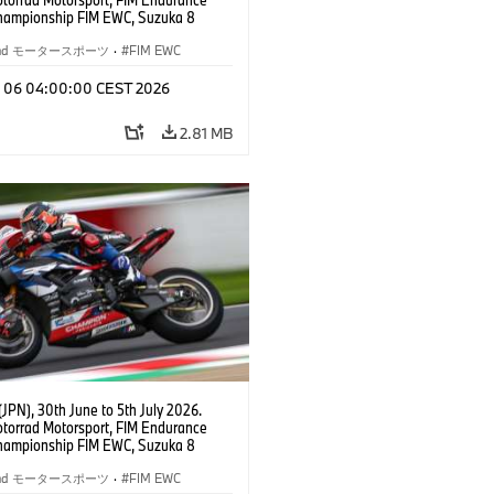
hampionship FIM EWC, Suzuka 8
BMW Motorrad World Endurance Team,
 M 1000 RR, Markus Reiterberger
rrad モータースポーツ
·
FIM EWC
Michael van der Mark (NED), Steven
l (RSA), EWC class.
l 06 04:00:00 CEST 2026
2.81 MB
JPN), 30th June to 5th July 2026.
orrad Motorsport, FIM Endurance
hampionship FIM EWC, Suzuka 8
BMW Motorrad World Endurance Team,
 M 1000 RR, Markus Reiterberger
rrad モータースポーツ
·
FIM EWC