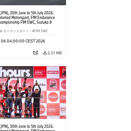
JPN), 30th June to 5th July 2026.
orrad Motorsport, FIM Endurance
hampionship FIM EWC, Suzuka 8
Team Étoile, #25 BMW M 1000 RR,
kubo, Kaito Toba, Motoharu Ito (all
rrad モータースポーツ
·
FIM EWC
T class.
l 06 04:00:00 CEST 2026
2.01 MB
JPN), 30th June to 5th July 2026.
orrad Motorsport, FIM Endurance