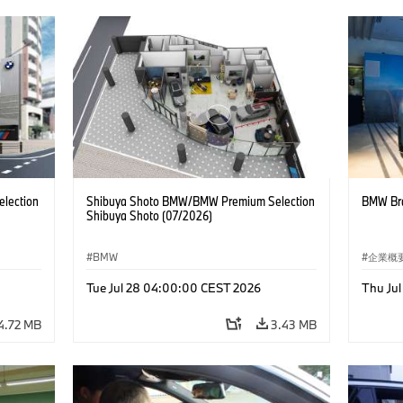
lection
Shibuya Shoto BMW/BMW Premium Selection
BMW Bra
Shibuya Shoto (07/2026)
BMW
企業概
コーポ
Tue Jul 28 04:00:00 CEST 2026
Thu Ju
4.72 MB
3.43 MB