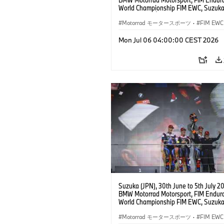
World Championship FIM EWC, Suzuka
Hours, Team Étoile, #25 BMW M 1000
Hikari Okubo, Kaito Toba, Motoharu Ito 
Motorrad モータースポーツ
·
FIM EWC
JPN), SST class.
Mon Jul 06 04:00:00 CEST 2026
Suzuka (JPN), 30th June to 5th July 2
BMW Motorrad Motorsport, FIM Endur
World Championship FIM EWC, Suzuka
Hours, BMW Motorrad World Enduranc
#37 BMW M 1000 RR, Markus Reiterbe
Motorrad モータースポーツ
·
FIM EWC