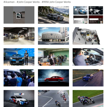
Aceman
·
John Cooper Works
·
MINI John Cooper Works